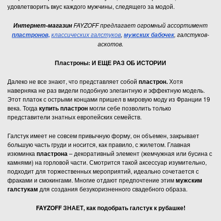
удовлетворить вкус каждого мужчины, следящего за модой.
FAYZOFF предлагает огромный ассортимент
Интернет-магазин
классических галстуков
,
, галстуков-
пластронов,
мужских бабочек
аскотов.
Пластроны: И ЕЩЕ РАЗ ОБ ИСТОРИИ
Далеко не все знают, что представляет собой
пластрон.
Хотя
наверняка не раз видели подобную элегантную и эффектную модель.
Этот платок с острыми концами пришел в мировую моду из Франции 19
века. Тогда
купить пластрон
могли себе позволить только
представители знатных европейских семейств.
Галстук имеет не совсем привычную форму, он объемен, закрывает
большую часть груди и носится, как правило, с жилетом. Главная
изюминка
пластрона
– декоративный элемент (жемчужная или бусина с
камнями) на горловой части. Смотрится такой аксессуар изумительно,
подходит для торжественных мероприятий, идеально сочетается с
фраками и смокингами. Многие отдают предпочтение этим
мужским
галстукам
для создания безукоризненного свадебного образа.
FAYZOFF ЗНАЕТ, как подобрать галстук к рубашке!