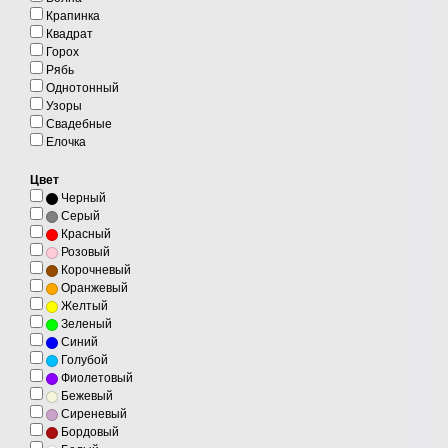
Крапинка
Квадрат
Горох
Рябь
Однотонный
Узоры
Свадебные
Елочка
Цвет
Черный
Серый
Красный
Розовый
Корочневый
Оранжевый
Желтый
Зеленый
Синий
Голубой
Фиолетовый
Бежевый
Сиреневый
Бордовый