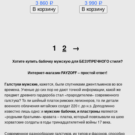
3 860
3 990
Р
Р
1
2
→
Хотите купить бабочку мужскую для БЕЗУПРЕЧНОГО стиля?
Интернет-магазин
FAYZOFF – простой ответ!
Галстуки мужские,
кажется, были спутниками джентльменов во все
времена. Ученые до сих пор не дают точной информации, какой же
предмет древнего гардероба стал «прародителем» современного
галстука? То ли шейный платок римских легионеров, то ли детали
военного облачения китайских солдат 220 г. до н.э. Доподлинно
известно лишь одно: и
мужские бабочки, и пластроны
являются
«родными братьями» кравата – платка, который повязывали на шею
хорватские солдаты в годы тринадцатилетней войны 17 века.
Современное разнообразие галстуков, их типов и фасонов, способно