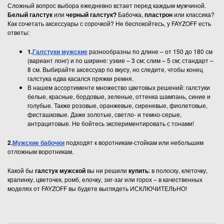
Сложный вопрос выбора ежедневно встает перед каждым мужчиной.
Белый галстук
или
черный галстук?
Бабочка,
пластрон
или классика?
Как сочетать аксессуары с сорочкой? Не беспокойтесь, у FAYZOFF есть
ответы:
1.
Галстуки мужские
разнообразны по длине – от 150 до 180 см
(вариант лонг) и по ширине: узкие – 3 см; слим – 5 см; стандарт –
8 см. Выбирайте аксессуар по вкусу, но следите, чтобы конец
галстука едва касался пряжки ремня.
В нашем ассортименте множество цветовых решений: галстуки
белые, красные, бордовые, зеленые, оттенка шампань, синие и
голубые. Также розовые, оранжевые, сиреневые, фиолетовые,
фисташковые. Даже золотые, светло- и темно-серые,
антрацитовые. Не бойтесь экспериментировать с тонами!
2.
Мужские бабочки
подходят к воротникам-стойкам или небольшим
отложным воротникам.
Какой бы
галстук мужской
вы ни решили
купить
: в полоску, клеточку,
крапинку, цветочек, ромб, елочку, зиг-заг или горох – в качественных
моделях от FAYZOFF вы будете выглядеть ИСКЛЮЧИТЕЛЬНО!