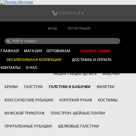
Тел. +7
КОРЗИНА:
0
Р
Тел. +7
(мобильный)
ВХОД
РЕГИСТРАЦИЯ
Ваш город -
ИНТЕРНЕТ МАГАЗИН КЛАССИЧЕСКОЙ МУЖСКОЙ ОДЕЖДЫ
FAYZOFF S.A.
ГЛАВНАЯ
МАГАЗИН
ОПТОВИКАМ
АКЦИИ И СИДКИ
ЭКСКЛЮЗИВНАЯ КОЛЛЕКЦИЯ
ДОСТАВКА И ОПЛАТА
+7 495 783 69 17
АКСЕССУАРЫ
КОНТАКТЫ
О НАС
АКЦИИ СКИДКИ ДО 85%
БАБОЧКИ
БРЮКИ
ГАЛСТУКИ
ГАЛСТУКИ И БАБОЧКИ
ЖИЛЕТКИ
КЛАССИЧЕСКИЕ РУБАШКИ
КОРОТКИЙ РУКАВ
КОСТЮМЫ
МУЖСКОЙ ТРИКОТАЖ
ПЛАСТРОН, ШЕЙНЫЕ ПЛАТКИ
ПРИТАЛЕННЫЕ РУБАШКИ
ШЕЛКОВЫЕ ГАЛСТУКИ