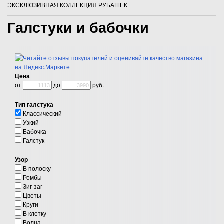
ЭКСКЛЮЗИВНАЯ КОЛЛЕКЦИЯ РУБАШЕК
Галстуки и бабочки
Цена
от
до
руб.
Тип галстука
Классический
Узкий
Бабочка
Галстук
Узор
В полоску
Ромбы
Зиг-заг
Цветы
Круги
В клетку
Волна