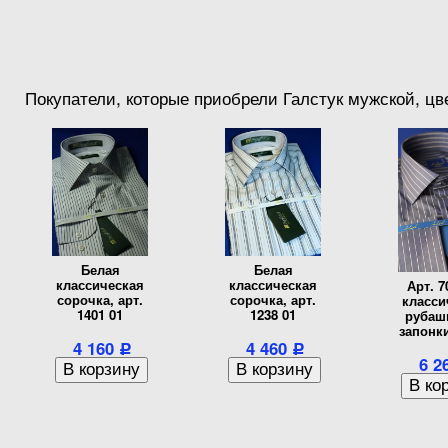
Покупатели, которые приобрели Галстук мужской, цве
Белая
Белая
классическая
классическая
Арт. 7
сорочка, арт.
сорочка, арт.
класси
1401 01
1238 01
рубаш
запонк
4 160
4 460
Р
Р
6 2