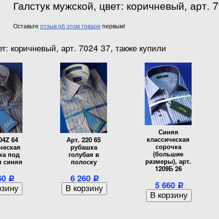
Галстук мужской, цвет: коричневый, арт. 
Оставьте
отзыв об этом товаре
первым!
т: коричневый, арт. 7024 37, также купили
Синяя
классическая
04Z 64
Арт. 220 65
сорочка
ческая
рубашка
(большие
ка под
голубая в
размеры), арт.
и синяя
полоску
1209Б 26
60
6 260
Р
Р
5 660
Р