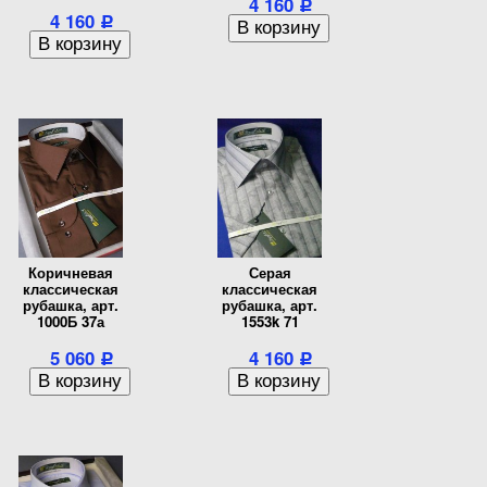
4 160
Р
4 160
Р
Коричневая
Серая
классическая
классическая
рубашка, арт.
рубашка, арт.
1000Б 37а
1553k 71
5 060
4 160
Р
Р