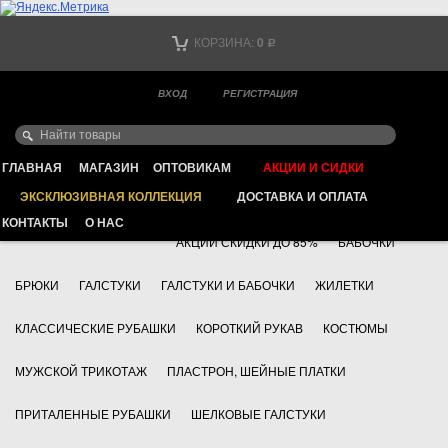
Тел. +7
КОРЗИНА:
0
Р
Тел. +7
(мобильный)
ВХОД
РЕГИСТРАЦИЯ
Ваш город -
ИНТЕРНЕТ МАГАЗИН КЛАССИЧЕСКОЙ МУЖСКОЙ ОДЕЖДЫ
FAYZOFF S.A.
ГЛАВНАЯ
МАГАЗИН
ОПТОВИКАМ
АКЦИИ И СИДКИ
ЭКСКЛЮЗИВНАЯ КОЛЛЕКЦИЯ
ДОСТАВКА И ОПЛАТА
+7 495 783 69 17
АКСЕССУАРЫ
КОНТАКТЫ
О НАС
АКЦИИ СКИДКИ ДО 85%
БАБОЧКИ
БРЮКИ
ГАЛСТУКИ
ГАЛСТУКИ И БАБОЧКИ
ЖИЛЕТКИ
КЛАССИЧЕСКИЕ РУБАШКИ
КОРОТКИЙ РУКАВ
КОСТЮМЫ
МУЖСКОЙ ТРИКОТАЖ
ПЛАСТРОН, ШЕЙНЫЕ ПЛАТКИ
ПРИТАЛЕННЫЕ РУБАШКИ
ШЕЛКОВЫЕ ГАЛСТУКИ