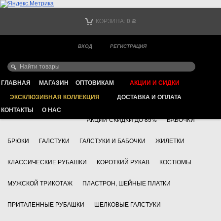
Тел. +7
КОРЗИНА:
0
Р
Тел. +7
(мобильный)
ВХОД
РЕГИСТРАЦИЯ
Ваш город -
ИНТЕРНЕТ МАГАЗИН КЛАССИЧЕСКОЙ МУЖСКОЙ ОДЕЖДЫ
FAYZOFF S.A.
ГЛАВНАЯ
МАГАЗИН
ОПТОВИКАМ
АКЦИИ И СИДКИ
ЭКСКЛЮЗИВНАЯ КОЛЛЕКЦИЯ
ДОСТАВКА И ОПЛАТА
+7 495 783 69 17
АКСЕССУАРЫ
КОНТАКТЫ
О НАС
АКЦИИ СКИДКИ ДО 85%
БАБОЧКИ
БРЮКИ
ГАЛСТУКИ
ГАЛСТУКИ И БАБОЧКИ
ЖИЛЕТКИ
КЛАССИЧЕСКИЕ РУБАШКИ
КОРОТКИЙ РУКАВ
КОСТЮМЫ
МУЖСКОЙ ТРИКОТАЖ
ПЛАСТРОН, ШЕЙНЫЕ ПЛАТКИ
ПРИТАЛЕННЫЕ РУБАШКИ
ШЕЛКОВЫЕ ГАЛСТУКИ