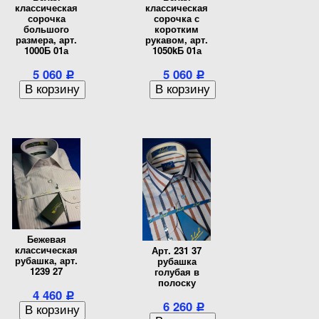
классическая
классическая
сорочка
сорочка с
большого
коротким
размера, арт.
рукавом, арт.
1000Б 01а
1050kБ 01а
5 060
5 060
Р
Р
Бежевая
классическая
Арт. 231 37
рубашка, арт.
рубашка
1239 27
голубая в
полоску
4 460
Р
6 260
Р