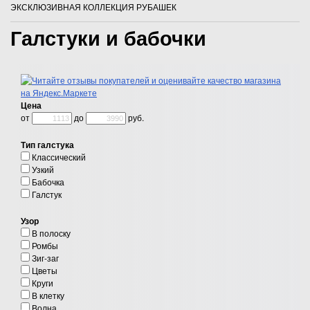
ЭКСКЛЮЗИВНАЯ КОЛЛЕКЦИЯ РУБАШЕК
Галстуки и бабочки
Цена
от
до
руб.
Тип галстука
Классический
Узкий
Бабочка
Галстук
Узор
В полоску
Ромбы
Зиг-заг
Цветы
Круги
В клетку
Волна