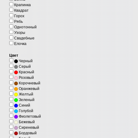
Крапинка
Квадрат
Горох
Рябь
Однотонный
Узоры
Свадебные
Елочка
Цвет
Черный
Серый
Красный
Розовый
Корочневый
Оранжевый
Желтый
Зеленый
Синий
Голубой
Фиолетовый
Бежевый
Сиреневый
Бордовый