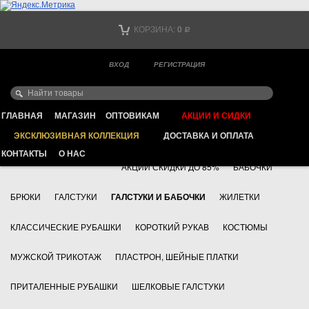
Тел. +7
КОРЗИНА:
0
Р
Тел. +7
(мобильный)
ВХОД
РЕГИСТРАЦИЯ
Ваш город -
ИНТЕРНЕТ МАГАЗИН КЛАССИЧЕСКОЙ МУЖСКОЙ ОДЕЖДЫ
FAYZOFF S.A.
ГЛАВНАЯ
МАГАЗИН
ОПТОВИКАМ
АКЦИИ И СИДКИ
ЭКСКЛЮЗИВНАЯ КОЛЛЕКЦИЯ
ДОСТАВКА И ОПЛАТА
+7 495 783 69 17
АКСЕССУАРЫ
КОНТАКТЫ
О НАС
АКЦИИ СКИДКИ ДО 85%
БАБОЧКИ
БРЮКИ
ГАЛСТУКИ
ГАЛСТУКИ И БАБОЧКИ
ЖИЛЕТКИ
КЛАССИЧЕСКИЕ РУБАШКИ
КОРОТКИЙ РУКАВ
КОСТЮМЫ
МУЖСКОЙ ТРИКОТАЖ
ПЛАСТРОН, ШЕЙНЫЕ ПЛАТКИ
ПРИТАЛЕННЫЕ РУБАШКИ
ШЕЛКОВЫЕ ГАЛСТУКИ