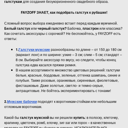
галстукам
для создания безукоризненного свадебного образа.
FAYZOFF ЗНАЕТ, как подобрать галстук к рубашке!
Сложный вопрос выбора ежедневно встает перед каждым мужчиной.
Белый галстук
или
черный галстук?
Бабочка,
пластрон
или классика?
Как сочетать аксессуары с сорочкой? Не беспокойтесь, у FAYZOFF есть
ответы:
1.
Галстуки мужские
разнообразны по длине – от 150 до 180 см
(вариант лонг) и по ширине: узкие – 3 см; слим – 5 см; стандарт –
8 см. Выбирайте аксессуар по вкусу, но следите, чтобы конец
галстука едва касался пряжки ремня.
В нашем ассортименте множество цветовых решений: галстуки
белые, красные, бордовые, зеленые, оттенка шампань, синие и
голубые. Также розовые, оранжевые, сиреневые, фиолетовые,
фисташковые. Даже золотые, светло- и темно-серые,
антрацитовые. Не бойтесь экспериментировать с тонами!
2.
Мужские бабочки
подходят к воротникам-стойкам или небольшим
отложным воротникам.
Какой бы
галстук мужской
вы ни решили
купить
: в полоску, клеточку,
крапинку, цветочек, ромб, елочку, зиг-заг или горох – в качественных
моделях от FAYZOFF вы будете выглядеть ИСКЛЮЧИТЕЛЬНО!