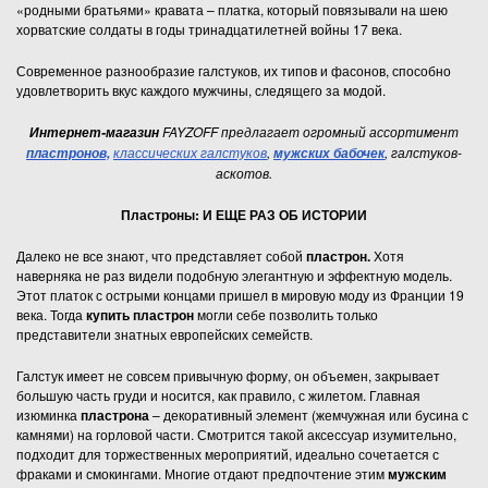
«родными братьями» кравата – платка, который повязывали на шею
хорватские солдаты в годы тринадцатилетней войны 17 века.
Современное разнообразие галстуков, их типов и фасонов, способно
удовлетворить вкус каждого мужчины, следящего за модой.
FAYZOFF предлагает огромный ассортимент
Интернет-магазин
классических галстуков
,
, галстуков-
пластронов,
мужских бабочек
аскотов.
Пластроны: И ЕЩЕ РАЗ ОБ ИСТОРИИ
Далеко не все знают, что представляет собой
пластрон.
Хотя
наверняка не раз видели подобную элегантную и эффектную модель.
Этот платок с острыми концами пришел в мировую моду из Франции 19
века. Тогда
купить пластрон
могли себе позволить только
представители знатных европейских семейств.
Галстук имеет не совсем привычную форму, он объемен, закрывает
большую часть груди и носится, как правило, с жилетом. Главная
изюминка
пластрона
– декоративный элемент (жемчужная или бусина с
камнями) на горловой части. Смотрится такой аксессуар изумительно,
подходит для торжественных мероприятий, идеально сочетается с
фраками и смокингами. Многие отдают предпочтение этим
мужским