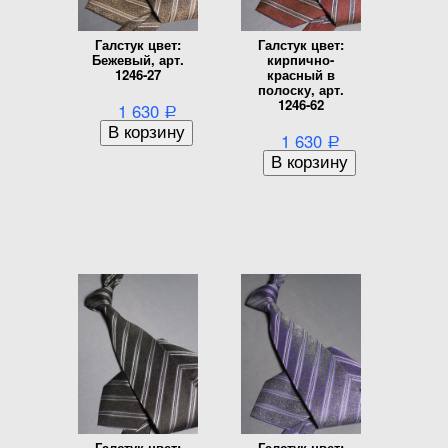
Галстук цвет:
Галстук цвет:
Бежевый, арт.
кирпично-
1246-27
красный в
полоску, арт.
1246-62
1 630
Р
1 630
Р
Галстук цвет:
Галстук цвет: