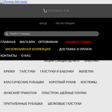
Тел. +7
КОРЗИНА:
0
Р
Тел. +7
(мобильный)
ВХОД
РЕГИСТРАЦИЯ
Ваш город -
ИНТЕРНЕТ МАГАЗИН КЛАССИЧЕСКОЙ МУЖСКОЙ ОДЕЖДЫ
FAYZOFF S.A.
ГЛАВНАЯ
МАГАЗИН
ОПТОВИКАМ
АКЦИИ И СИДКИ
ЭКСКЛЮЗИВНАЯ КОЛЛЕКЦИЯ
ДОСТАВКА И ОПЛАТА
+7 495 783 69 17
АКСЕССУАРЫ
КОНТАКТЫ
О НАС
АКЦИИ СКИДКИ ДО 85%
БАБОЧКИ
БРЮКИ
ГАЛСТУКИ
ГАЛСТУКИ И БАБОЧКИ
ЖИЛЕТКИ
КЛАССИЧЕСКИЕ РУБАШКИ
КОРОТКИЙ РУКАВ
КОСТЮМЫ
МУЖСКОЙ ТРИКОТАЖ
ПЛАСТРОН, ШЕЙНЫЕ ПЛАТКИ
ПРИТАЛЕННЫЕ РУБАШКИ
ШЕЛКОВЫЕ ГАЛСТУКИ