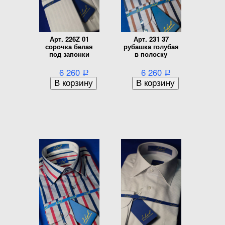
Арт. 226Z 01
Арт. 231 37
сорочка белая
рубашка голубая
под запонки
в полоску
6 260
6 260
Р
Р