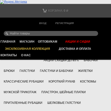
Тел. +7
КОРЗИНА:
0
Р
Тел. +7
(мобильный)
ВХОД
РЕГИСТРАЦИЯ
Ваш город -
ИНТЕРНЕТ МАГАЗИН КЛАССИЧЕСКОЙ МУЖСКОЙ ОДЕЖДЫ
FAYZOFF S.A.
ГЛАВНАЯ
МАГАЗИН
ОПТОВИКАМ
АКЦИИ И СИДКИ
ЭКСКЛЮЗИВНАЯ КОЛЛЕКЦИЯ
ДОСТАВКА И ОПЛАТА
+7 495 783 69 17
АКСЕССУАРЫ
КОНТАКТЫ
О НАС
АКЦИИ СКИДКИ ДО 85%
БАБОЧКИ
БРЮКИ
ГАЛСТУКИ
ГАЛСТУКИ И БАБОЧКИ
ЖИЛЕТКИ
КЛАССИЧЕСКИЕ РУБАШКИ
КОРОТКИЙ РУКАВ
КОСТЮМЫ
МУЖСКОЙ ТРИКОТАЖ
ПЛАСТРОН, ШЕЙНЫЕ ПЛАТКИ
ПРИТАЛЕННЫЕ РУБАШКИ
ШЕЛКОВЫЕ ГАЛСТУКИ