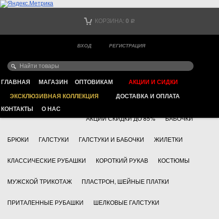
Тел. +7
КОРЗИНА:
0
Р
Тел. +7
(мобильный)
ВХОД
РЕГИСТРАЦИЯ
Ваш город -
ИНТЕРНЕТ МАГАЗИН КЛАССИЧЕСКОЙ МУЖСКОЙ ОДЕЖДЫ
FAYZOFF S.A.
ГЛАВНАЯ
МАГАЗИН
ОПТОВИКАМ
АКЦИИ И СИДКИ
ЭКСКЛЮЗИВНАЯ КОЛЛЕКЦИЯ
ДОСТАВКА И ОПЛАТА
+7 495 783 69 17
АКСЕССУАРЫ
КОНТАКТЫ
О НАС
АКЦИИ СКИДКИ ДО 85%
БАБОЧКИ
БРЮКИ
ГАЛСТУКИ
ГАЛСТУКИ И БАБОЧКИ
ЖИЛЕТКИ
КЛАССИЧЕСКИЕ РУБАШКИ
КОРОТКИЙ РУКАВ
КОСТЮМЫ
МУЖСКОЙ ТРИКОТАЖ
ПЛАСТРОН, ШЕЙНЫЕ ПЛАТКИ
ПРИТАЛЕННЫЕ РУБАШКИ
ШЕЛКОВЫЕ ГАЛСТУКИ