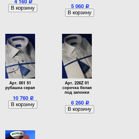
4 160
Р
5 060
Р
Арт. 001 51
Арт. 226Z 01
рубашка серая
сорочка белая
под запонки
10 760
Р
6 260
Р