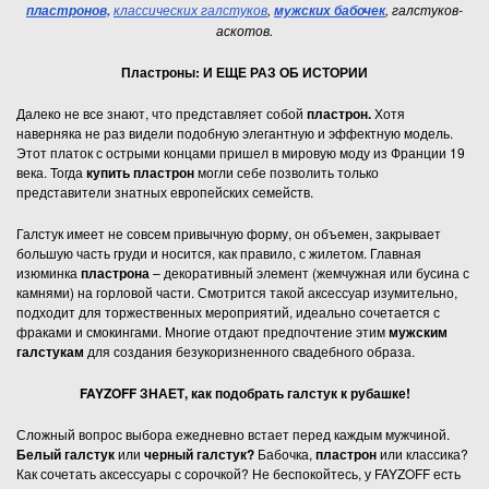
классических галстуков
,
, галстуков-
пластронов,
мужских бабочек
аскотов.
Пластроны: И ЕЩЕ РАЗ ОБ ИСТОРИИ
Далеко не все знают, что представляет собой
пластрон.
Хотя
наверняка не раз видели подобную элегантную и эффектную модель.
Этот платок с острыми концами пришел в мировую моду из Франции 19
века. Тогда
купить пластрон
могли себе позволить только
представители знатных европейских семейств.
Галстук имеет не совсем привычную форму, он объемен, закрывает
большую часть груди и носится, как правило, с жилетом. Главная
изюминка
пластрона
– декоративный элемент (жемчужная или бусина с
камнями) на горловой части. Смотрится такой аксессуар изумительно,
подходит для торжественных мероприятий, идеально сочетается с
фраками и смокингами. Многие отдают предпочтение этим
мужским
галстукам
для создания безукоризненного свадебного образа.
FAYZOFF ЗНАЕТ, как подобрать галстук к рубашке!
Сложный вопрос выбора ежедневно встает перед каждым мужчиной.
Белый галстук
или
черный галстук?
Бабочка,
пластрон
или классика?
Как сочетать аксессуары с сорочкой? Не беспокойтесь, у FAYZOFF есть