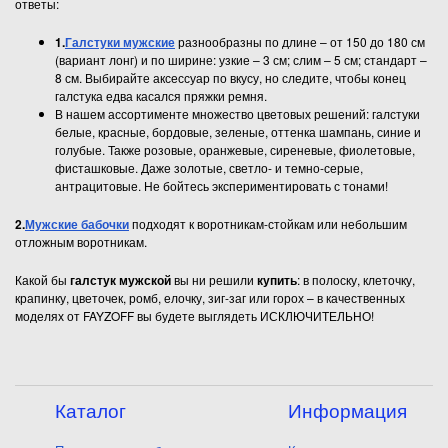
ответы:
1.
Галстуки мужские
разнообразны по длине – от 150 до 180 см
(вариант лонг) и по ширине: узкие – 3 см; слим – 5 см; стандарт –
8 см. Выбирайте аксессуар по вкусу, но следите, чтобы конец
галстука едва касался пряжки ремня.
В нашем ассортименте множество цветовых решений: галстуки
белые, красные, бордовые, зеленые, оттенка шампань, синие и
голубые. Также розовые, оранжевые, сиреневые, фиолетовые,
фисташковые. Даже золотые, светло- и темно-серые,
антрацитовые. Не бойтесь экспериментировать с тонами!
2.
Мужские бабочки
подходят к воротникам-стойкам или небольшим
отложным воротникам.
Какой бы
галстук мужской
вы ни решили
купить
: в полоску, клеточку,
крапинку, цветочек, ромб, елочку, зиг-заг или горох – в качественных
моделях от FAYZOFF вы будете выглядеть ИСКЛЮЧИТЕЛЬНО!
Каталог
Информация