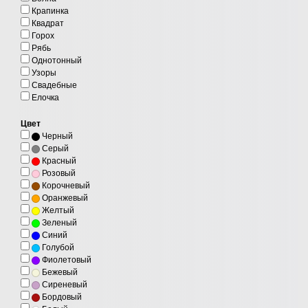
Крапинка
Квадрат
Горох
Рябь
Однотонный
Узоры
Свадебные
Елочка
Цвет
Черный
Серый
Красный
Розовый
Корочневый
Оранжевый
Желтый
Зеленый
Синий
Голубой
Фиолетовый
Бежевый
Сиреневый
Бордовый