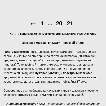
←
1
...
20
21
Хотите купить бабочку мужскую для БЕЗУПРЕЧНОГО стиля?
Интернет-магазин
FAYZOFF – простой ответ!
Галстуки мужские,
кажется, были спутниками джентльменов во все
времена. Ученые до сих пор не дают точной информации, какой же
предмет древнего гардероба стал «прародителем» современного
галстука? То ли шейный платок римских легионеров, то ли детали
военного облачения китайских солдат 220 г. до н.э. Доподлинно
известно лишь одно: и
мужские бабочки, и пластроны
являются
«родными братьями» кравата – платка, который повязывали на шею
хорватские солдаты в годы тринадцатилетней войны 17 века.
Современное разнообразие галстуков, их типов и фасонов, способно
удовлетворить вкус каждого мужчины, следящего за модой.
FAYZOFF предлагает огромный ассортимент
Интернет-магазин