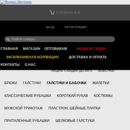
Тел. +7
КОРЗИНА:
0
Р
Тел. +7
(мобильный)
ВХОД
РЕГИСТРАЦИЯ
Ваш город -
ИНТЕРНЕТ МАГАЗИН КЛАССИЧЕСКОЙ МУЖСКОЙ ОДЕЖДЫ
FAYZOFF S.A.
ГЛАВНАЯ
МАГАЗИН
ОПТОВИКАМ
АКЦИИ И СИДКИ
ЭКСКЛЮЗИВНАЯ КОЛЛЕКЦИЯ
ДОСТАВКА И ОПЛАТА
+7 495 783 69 17
АКСЕССУАРЫ
КОНТАКТЫ
О НАС
АКЦИИ СКИДКИ ДО 85%
БАБОЧКИ
БРЮКИ
ГАЛСТУКИ
ГАЛСТУКИ И БАБОЧКИ
ЖИЛЕТКИ
КЛАССИЧЕСКИЕ РУБАШКИ
КОРОТКИЙ РУКАВ
КОСТЮМЫ
МУЖСКОЙ ТРИКОТАЖ
ПЛАСТРОН, ШЕЙНЫЕ ПЛАТКИ
ПРИТАЛЕННЫЕ РУБАШКИ
ШЕЛКОВЫЕ ГАЛСТУКИ