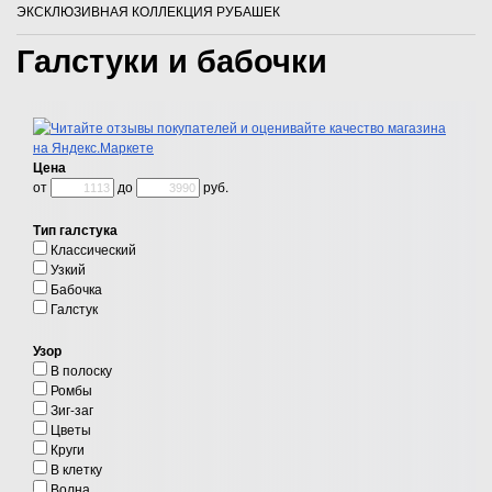
ЭКСКЛЮЗИВНАЯ КОЛЛЕКЦИЯ РУБАШЕК
Галстуки и бабочки
Цена
от
до
руб.
Тип галстука
Классический
Узкий
Бабочка
Галстук
Узор
В полоску
Ромбы
Зиг-заг
Цветы
Круги
В клетку
Волна