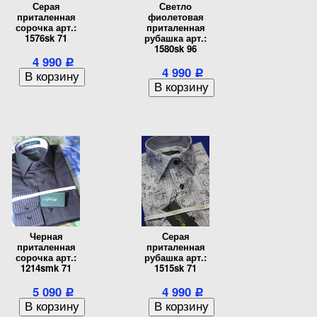
Серая
Светло
приталенная
фиолетовая
сорочка арт.:
приталенная
1576sk 71
рубашка арт.:
1580sk 96
4 990
Р
4 990
Р
Черная
Серая
приталенная
приталенная
сорочка арт.:
рубашка арт.:
1214smk 71
1515sk 71
5 090
4 990
Р
Р