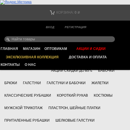
Тел. +7
КОРЗИНА:
0
Р
Тел. +7
(мобильный)
ВХОД
РЕГИСТРАЦИЯ
Ваш город -
ИНТЕРНЕТ МАГАЗИН КЛАССИЧЕСКОЙ МУЖСКОЙ ОДЕЖДЫ
FAYZOFF S.A.
ГЛАВНАЯ
МАГАЗИН
ОПТОВИКАМ
АКЦИИ И СИДКИ
ЭКСКЛЮЗИВНАЯ КОЛЛЕКЦИЯ
ДОСТАВКА И ОПЛАТА
+7 495 783 69 17
АКСЕССУАРЫ
КОНТАКТЫ
О НАС
АКЦИИ СКИДКИ ДО 85%
БАБОЧКИ
БРЮКИ
ГАЛСТУКИ
ГАЛСТУКИ И БАБОЧКИ
ЖИЛЕТКИ
КЛАССИЧЕСКИЕ РУБАШКИ
КОРОТКИЙ РУКАВ
КОСТЮМЫ
МУЖСКОЙ ТРИКОТАЖ
ПЛАСТРОН, ШЕЙНЫЕ ПЛАТКИ
ПРИТАЛЕННЫЕ РУБАШКИ
ШЕЛКОВЫЕ ГАЛСТУКИ