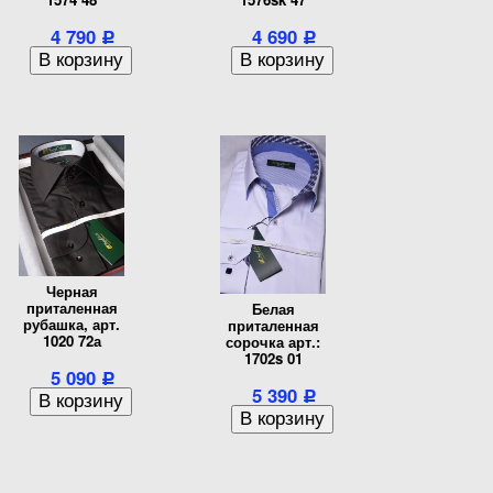
4 790
4 690
Р
Р
Черная
приталенная
Белая
рубашка, арт.
приталенная
1020 72а
сорочка арт.:
1702s 01
5 090
Р
5 390
Р