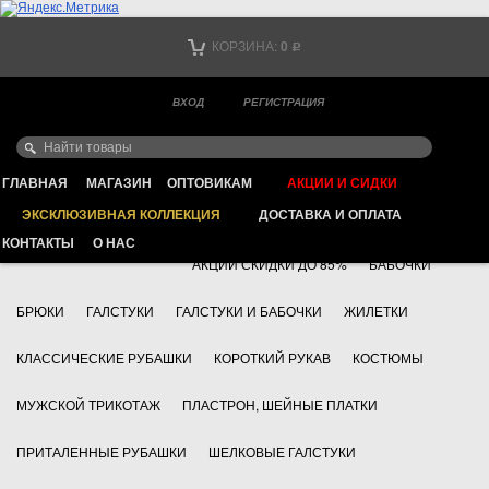
Тел. +7
КОРЗИНА:
0
Р
Тел. +7
(мобильный)
ВХОД
РЕГИСТРАЦИЯ
Ваш город -
ИНТЕРНЕТ МАГАЗИН КЛАССИЧЕСКОЙ МУЖСКОЙ ОДЕЖДЫ
FAYZOFF S.A.
ГЛАВНАЯ
МАГАЗИН
ОПТОВИКАМ
АКЦИИ И СИДКИ
ЭКСКЛЮЗИВНАЯ КОЛЛЕКЦИЯ
ДОСТАВКА И ОПЛАТА
+7 495 783 69 17
АКСЕССУАРЫ
КОНТАКТЫ
О НАС
АКЦИИ СКИДКИ ДО 85%
БАБОЧКИ
БРЮКИ
ГАЛСТУКИ
ГАЛСТУКИ И БАБОЧКИ
ЖИЛЕТКИ
КЛАССИЧЕСКИЕ РУБАШКИ
КОРОТКИЙ РУКАВ
КОСТЮМЫ
МУЖСКОЙ ТРИКОТАЖ
ПЛАСТРОН, ШЕЙНЫЕ ПЛАТКИ
ПРИТАЛЕННЫЕ РУБАШКИ
ШЕЛКОВЫЕ ГАЛСТУКИ