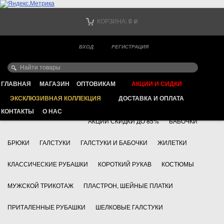
Тел. +7
КОРЗИНА:
0
Р
Тел. +7
(мобильный)
ВХОД
РЕГИСТРАЦИЯ
Ваш город -
ИНТЕРНЕТ МАГАЗИН КЛАССИЧЕСКОЙ МУЖСКОЙ ОДЕЖДЫ
FAYZOFF S.A.
ГЛАВНАЯ
МАГАЗИН
ОПТОВИКАМ
АКЦИИ И СИДКИ
ЭКСКЛЮЗИВНАЯ КОЛЛЕКЦИЯ
ДОСТАВКА И ОПЛАТА
+7 495 783 69 17
АКСЕССУАРЫ
КОНТАКТЫ
О НАС
АКЦИИ СКИДКИ ДО 85%
БАБОЧКИ
БРЮКИ
ГАЛСТУКИ
ГАЛСТУКИ И БАБОЧКИ
ЖИЛЕТКИ
КЛАССИЧЕСКИЕ РУБАШКИ
КОРОТКИЙ РУКАВ
КОСТЮМЫ
МУЖСКОЙ ТРИКОТАЖ
ПЛАСТРОН, ШЕЙНЫЕ ПЛАТКИ
ПРИТАЛЕННЫЕ РУБАШКИ
ШЕЛКОВЫЕ ГАЛСТУКИ