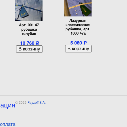
Лазурная
классическая
Арт. 001 47
рубашка, арт.
рубашка
1000 47а
голубая
5 060
10 760
Р
Р
ация
© 2026
Fayzoff S.A.
 оплата