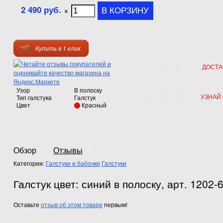
2 490 руб.
×
Купить в 1 клик
ДОСТА
Узор
В полоску
УЗНАЙ
Тип галстука
Галстук
Цвет
Красный
Обзор
Отзывы
0
Категории:
Галстуки и бабочки
Галстуки
Галстук цвет: синий в полоску, арт. 1202-
Оставьте
отзыв об этом товаре
первым!