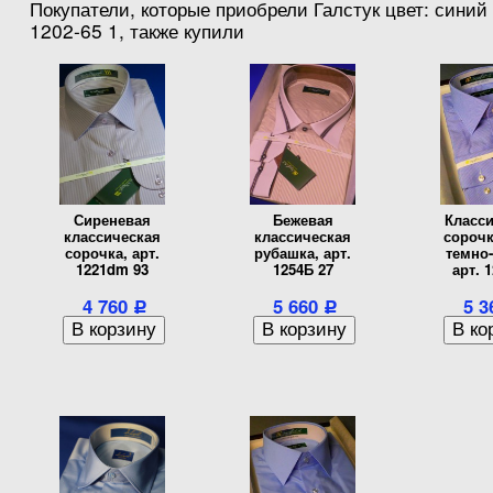
Покупатели, которые приобрели Галстук цвет: синий 
1202-65 1, также купили
Сиреневая
Бежевая
Класси
классическая
классическая
сорочк
сорочка, арт.
рубашка, арт.
темно-
1221dm 93
1254Б 27
арт. 1
4 760
5 660
5 
Р
Р