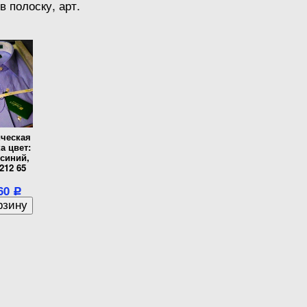
в полоску, арт.
ческая
а цвет:
синий,
212 65
360
Р