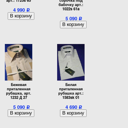
арт.: 1725s 65
сорочка под
бабочку арт.:
1022s 61a
4 990
Р
5 090
Р
Бежевая
Белая
приталенная
приталенная
рубашка, арт.
рубашка арт.:
1232 Д 27
1583sk 01
5 090
4 690
Р
Р