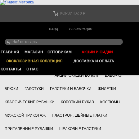
Тел. +7
КОРЗИНА:
0
Р
Тел. +7
(мобильный)
ВХОД
РЕГИСТРАЦИЯ
Ваш город -
ИНТЕРНЕТ МАГАЗИН КЛАССИЧЕСКОЙ МУЖСКОЙ ОДЕЖДЫ
FAYZOFF S.A.
ГЛАВНАЯ
МАГАЗИН
ОПТОВИКАМ
АКЦИИ И СИДКИ
ЭКСКЛЮЗИВНАЯ КОЛЛЕКЦИЯ
ДОСТАВКА И ОПЛАТА
+7 495 783 69 17
АКСЕССУАРЫ
КОНТАКТЫ
О НАС
АКЦИИ СКИДКИ ДО 85%
БАБОЧКИ
БРЮКИ
ГАЛСТУКИ
ГАЛСТУКИ И БАБОЧКИ
ЖИЛЕТКИ
КЛАССИЧЕСКИЕ РУБАШКИ
КОРОТКИЙ РУКАВ
КОСТЮМЫ
МУЖСКОЙ ТРИКОТАЖ
ПЛАСТРОН, ШЕЙНЫЕ ПЛАТКИ
ПРИТАЛЕННЫЕ РУБАШКИ
ШЕЛКОВЫЕ ГАЛСТУКИ