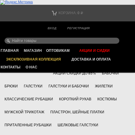
Тел. +7
КОРЗИНА:
0
Р
Тел. +7
(мобильный)
ВХОД
РЕГИСТРАЦИЯ
Ваш город -
ИНТЕРНЕТ МАГАЗИН КЛАССИЧЕСКОЙ МУЖСКОЙ ОДЕЖДЫ
FAYZOFF S.A.
ГЛАВНАЯ
МАГАЗИН
ОПТОВИКАМ
АКЦИИ И СИДКИ
ЭКСКЛЮЗИВНАЯ КОЛЛЕКЦИЯ
ДОСТАВКА И ОПЛАТА
+7 495 783 69 17
АКСЕССУАРЫ
КОНТАКТЫ
О НАС
АКЦИИ СКИДКИ ДО 85%
БАБОЧКИ
БРЮКИ
ГАЛСТУКИ
ГАЛСТУКИ И БАБОЧКИ
ЖИЛЕТКИ
КЛАССИЧЕСКИЕ РУБАШКИ
КОРОТКИЙ РУКАВ
КОСТЮМЫ
МУЖСКОЙ ТРИКОТАЖ
ПЛАСТРОН, ШЕЙНЫЕ ПЛАТКИ
ПРИТАЛЕННЫЕ РУБАШКИ
ШЕЛКОВЫЕ ГАЛСТУКИ