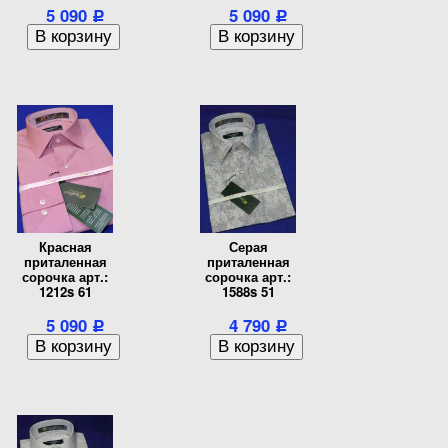
5 090
5 090
Р
Р
Красная
Серая
приталенная
приталенная
сорочка арт.:
сорочка арт.:
1212s 61
1588s 51
5 090
4 790
Р
Р