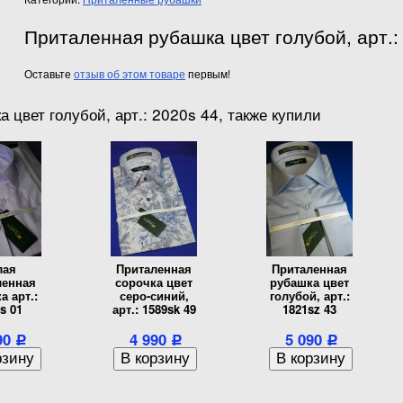
Приталенная рубашка цвет голубой, арт.:
Оставьте
отзыв об этом товаре
первым!
 цвет голубой, арт.: 2020s 44, также купили
лая
Приталенная
Приталенная
ленная
сорочка цвет
рубашка цвет
а арт.:
серо-синий,
голубой, арт.:
s 01
арт.: 1589sk 49
1821sz 43
90
4 990
5 090
Р
Р
Р