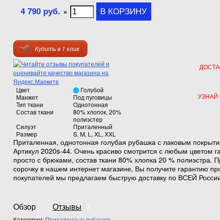
4 790 руб.
×
Купить в 1 клик
ДОСТА
Цвет
Голубой
УЗНАЙ
Манжет
Под пуговицы
Тип ткани
Однотонная
Состав ткани
80% хлопок, 20%
полиэстер
Силуэт
Приталенный
Размер
S, M, L, XL, XXL
Приталенная, однотонная голубая рубашка с лаковым покрытие
Артикул 2020s-44. Очень красиво смотрится с любым цветом г
просто с брюками, состав ткани 80% хлопка 20 % полиэстра. П
сорочку в нашем интернет магазине, Вы получите гарантию пр
покупателей мы предлагаем быструю доставку по ВСЕЙ России
Обзор
Отзывы
0
Категории:
Приталенные рубашки