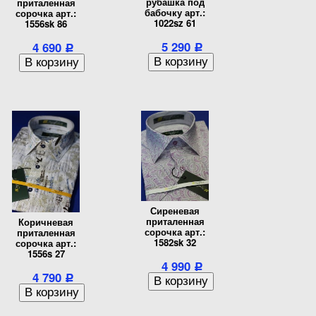
рубашка под
приталенная
бабочку арт.:
сорочка арт.:
1022sz 61
1556sk 86
5 290
4 690
Р
Р
Сиреневая
приталенная
Коричневая
сорочка арт.:
приталенная
1582sk 32
сорочка арт.:
1556s 27
4 990
Р
4 790
Р