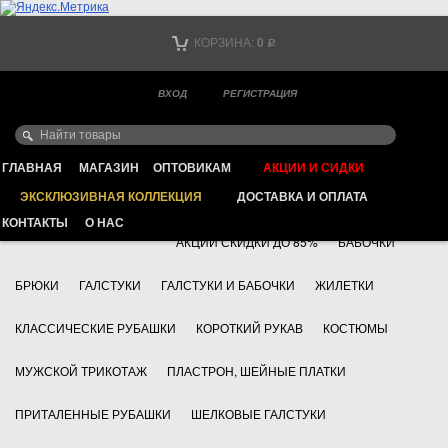
Тел. +7
КОРЗИНА:
0
Р
Тел. +7
(мобильный)
ВХОД
РЕГИСТРАЦИЯ
Ваш город -
ИНТЕРНЕТ МАГАЗИН КЛАССИЧЕСКОЙ МУЖСКОЙ ОДЕЖДЫ
FAYZOFF S.A.
ГЛАВНАЯ
МАГАЗИН
ОПТОВИКАМ
АКЦИИ И СИДКИ
ЭКСКЛЮЗИВНАЯ КОЛЛЕКЦИЯ
ДОСТАВКА И ОПЛАТА
+7 495 783 69 17
АКСЕССУАРЫ
КОНТАКТЫ
О НАС
АКЦИИ СКИДКИ ДО 85%
БАБОЧКИ
БРЮКИ
ГАЛСТУКИ
ГАЛСТУКИ И БАБОЧКИ
ЖИЛЕТКИ
КЛАССИЧЕСКИЕ РУБАШКИ
КОРОТКИЙ РУКАВ
КОСТЮМЫ
МУЖСКОЙ ТРИКОТАЖ
ПЛАСТРОН, ШЕЙНЫЕ ПЛАТКИ
ПРИТАЛЕННЫЕ РУБАШКИ
ШЕЛКОВЫЕ ГАЛСТУКИ