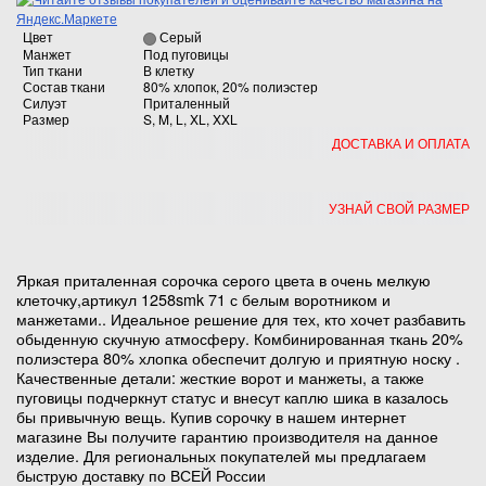
Цвет
Серый
Манжет
Под пуговицы
Тип ткани
В клетку
Состав ткани
80% хлопок, 20% полиэстер
Силуэт
Приталенный
Размер
S, M, L, XL, XXL
ДОСТАВКА И ОПЛАТА
УЗНАЙ СВОЙ РАЗМЕР
Яркая приталенная сорочка серого цвета в очень мелкую
клеточку,артикул 1258smk 71 с белым воротником и
манжетами.. Идеальное решение для тех, кто хочет разбавить
обыденную скучную атмосферу. Комбинированная ткань 20%
полиэстера 80% хлопка обеспечит долгую и приятную носку .
Качественные детали: жесткие ворот и манжеты, а также
пуговицы подчеркнут статус и внесут каплю шика в казалось
бы привычную вещь. Купив сорочку в нашем интернет
магазине Вы получите гарантию производителя на данное
изделие. Для региональных покупателей мы предлагаем
быструю доставку по ВСЕЙ России