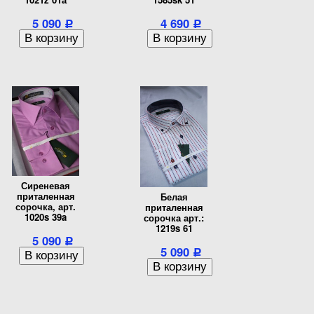
5 090
4 690
Р
Р
Сиреневая
приталенная
Белая
сорочка, арт.
приталенная
1020s 39a
сорочка арт.:
1219s 61
5 090
Р
5 090
Р