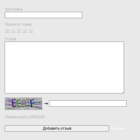
Заголовок
Оцените товар
Отзыв
→
Обновить капчу (CAPTCHA)
Ctrl+Enter