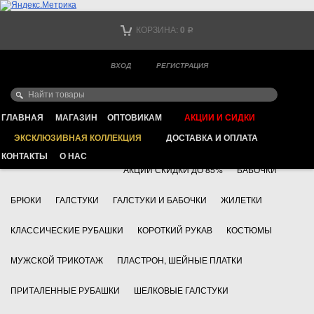
Тел. +7
КОРЗИНА:
0
Р
Тел. +7
(мобильный)
ВХОД
РЕГИСТРАЦИЯ
Ваш город -
ИНТЕРНЕТ МАГАЗИН КЛАССИЧЕСКОЙ МУЖСКОЙ ОДЕЖДЫ
FAYZOFF S.A.
ГЛАВНАЯ
МАГАЗИН
ОПТОВИКАМ
АКЦИИ И СИДКИ
ЭКСКЛЮЗИВНАЯ КОЛЛЕКЦИЯ
ДОСТАВКА И ОПЛАТА
+7 495 783 69 17
АКСЕССУАРЫ
КОНТАКТЫ
О НАС
АКЦИИ СКИДКИ ДО 85%
БАБОЧКИ
БРЮКИ
ГАЛСТУКИ
ГАЛСТУКИ И БАБОЧКИ
ЖИЛЕТКИ
КЛАССИЧЕСКИЕ РУБАШКИ
КОРОТКИЙ РУКАВ
КОСТЮМЫ
МУЖСКОЙ ТРИКОТАЖ
ПЛАСТРОН, ШЕЙНЫЕ ПЛАТКИ
ПРИТАЛЕННЫЕ РУБАШКИ
ШЕЛКОВЫЕ ГАЛСТУКИ