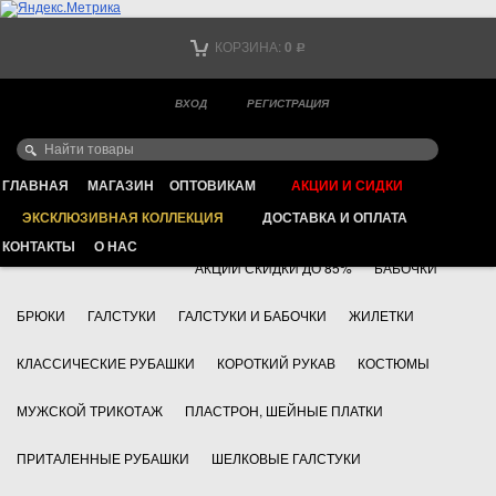
Тел. +7
КОРЗИНА:
0
Р
Тел. +7
(мобильный)
ВХОД
РЕГИСТРАЦИЯ
Ваш город -
ИНТЕРНЕТ МАГАЗИН КЛАССИЧЕСКОЙ МУЖСКОЙ ОДЕЖДЫ
FAYZOFF S.A.
ГЛАВНАЯ
МАГАЗИН
ОПТОВИКАМ
АКЦИИ И СИДКИ
ЭКСКЛЮЗИВНАЯ КОЛЛЕКЦИЯ
ДОСТАВКА И ОПЛАТА
+7 495 783 69 17
АКСЕССУАРЫ
КОНТАКТЫ
О НАС
АКЦИИ СКИДКИ ДО 85%
БАБОЧКИ
БРЮКИ
ГАЛСТУКИ
ГАЛСТУКИ И БАБОЧКИ
ЖИЛЕТКИ
КЛАССИЧЕСКИЕ РУБАШКИ
КОРОТКИЙ РУКАВ
КОСТЮМЫ
МУЖСКОЙ ТРИКОТАЖ
ПЛАСТРОН, ШЕЙНЫЕ ПЛАТКИ
ПРИТАЛЕННЫЕ РУБАШКИ
ШЕЛКОВЫЕ ГАЛСТУКИ