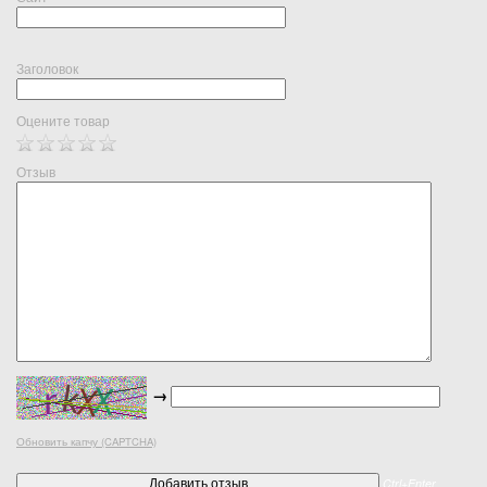
Заголовок
Оцените товар
Отзыв
→
Обновить капчу (CAPTCHA)
Ctrl+Enter