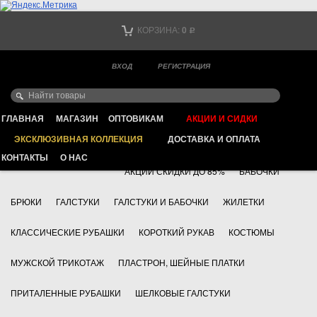
Тел. +7
КОРЗИНА:
0
Р
Тел. +7
(мобильный)
ВХОД
РЕГИСТРАЦИЯ
Ваш город -
ИНТЕРНЕТ МАГАЗИН КЛАССИЧЕСКОЙ МУЖСКОЙ ОДЕЖДЫ
FAYZOFF S.A.
ГЛАВНАЯ
МАГАЗИН
ОПТОВИКАМ
АКЦИИ И СИДКИ
ЭКСКЛЮЗИВНАЯ КОЛЛЕКЦИЯ
ДОСТАВКА И ОПЛАТА
+7 495 783 69 17
АКСЕССУАРЫ
КОНТАКТЫ
О НАС
АКЦИИ СКИДКИ ДО 85%
БАБОЧКИ
БРЮКИ
ГАЛСТУКИ
ГАЛСТУКИ И БАБОЧКИ
ЖИЛЕТКИ
КЛАССИЧЕСКИЕ РУБАШКИ
КОРОТКИЙ РУКАВ
КОСТЮМЫ
МУЖСКОЙ ТРИКОТАЖ
ПЛАСТРОН, ШЕЙНЫЕ ПЛАТКИ
ПРИТАЛЕННЫЕ РУБАШКИ
ШЕЛКОВЫЕ ГАЛСТУКИ