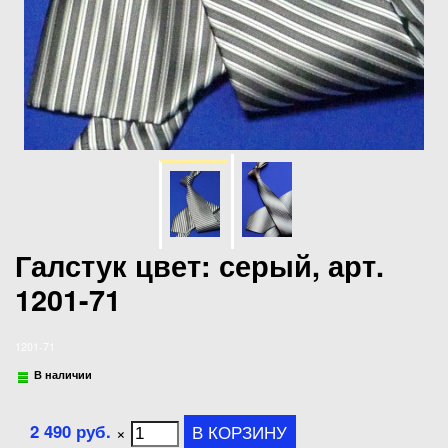
Галстук цвет: серый, арт.
1201-71
1201-71
В наличии
2 490 руб.
×