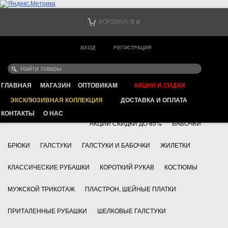
Тел. +7
КОРЗИНА:
0
Р
Тел. +7
(мобильный)
ВХОД
РЕГИСТРАЦИЯ
Ваш город -
ИНТЕРНЕТ МАГАЗИН КЛАССИЧЕСКОЙ МУЖСКОЙ ОДЕЖДЫ
FAYZOFF S.A.
ГЛАВНАЯ
МАГАЗИН
ОПТОВИКАМ
АКЦИИ И СИДКИ
ЭКСКЛЮЗИВНАЯ КОЛЛЕКЦИЯ
ДОСТАВКА И ОПЛАТА
+7 495 783 69 17
АКСЕССУАРЫ
КОНТАКТЫ
О НАС
АКЦИИ СКИДКИ ДО 85%
БАБОЧКИ
БРЮКИ
ГАЛСТУКИ
ГАЛСТУКИ И БАБОЧКИ
ЖИЛЕТКИ
КЛАССИЧЕСКИЕ РУБАШКИ
КОРОТКИЙ РУКАВ
КОСТЮМЫ
МУЖСКОЙ ТРИКОТАЖ
ПЛАСТРОН, ШЕЙНЫЕ ПЛАТКИ
ПРИТАЛЕННЫЕ РУБАШКИ
ШЕЛКОВЫЕ ГАЛСТУКИ