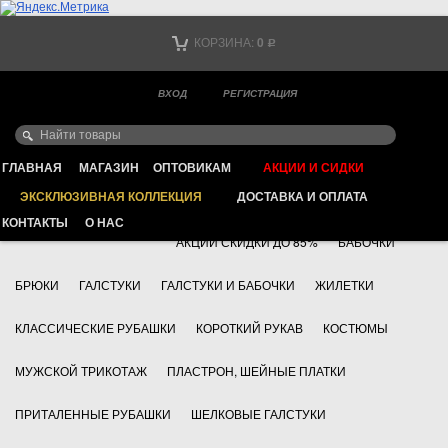
Тел. +7
КОРЗИНА:
0
Р
Тел. +7
(мобильный)
ВХОД
РЕГИСТРАЦИЯ
Ваш город -
ИНТЕРНЕТ МАГАЗИН КЛАССИЧЕСКОЙ МУЖСКОЙ ОДЕЖДЫ
FAYZOFF S.A.
ГЛАВНАЯ
МАГАЗИН
ОПТОВИКАМ
АКЦИИ И СИДКИ
ЭКСКЛЮЗИВНАЯ КОЛЛЕКЦИЯ
ДОСТАВКА И ОПЛАТА
+7 495 783 69 17
АКСЕССУАРЫ
КОНТАКТЫ
О НАС
АКЦИИ СКИДКИ ДО 85%
БАБОЧКИ
БРЮКИ
ГАЛСТУКИ
ГАЛСТУКИ И БАБОЧКИ
ЖИЛЕТКИ
КЛАССИЧЕСКИЕ РУБАШКИ
КОРОТКИЙ РУКАВ
КОСТЮМЫ
МУЖСКОЙ ТРИКОТАЖ
ПЛАСТРОН, ШЕЙНЫЕ ПЛАТКИ
ПРИТАЛЕННЫЕ РУБАШКИ
ШЕЛКОВЫЕ ГАЛСТУКИ