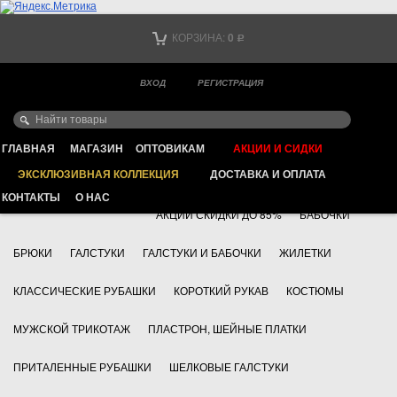
Тел. +7
КОРЗИНА:
0
Р
Тел. +7
(мобильный)
ВХОД
РЕГИСТРАЦИЯ
Ваш город -
ИНТЕРНЕТ МАГАЗИН КЛАССИЧЕСКОЙ МУЖСКОЙ ОДЕЖДЫ
FAYZOFF S.A.
ГЛАВНАЯ
МАГАЗИН
ОПТОВИКАМ
АКЦИИ И СИДКИ
ЭКСКЛЮЗИВНАЯ КОЛЛЕКЦИЯ
ДОСТАВКА И ОПЛАТА
+7 495 783 69 17
АКСЕССУАРЫ
КОНТАКТЫ
О НАС
АКЦИИ СКИДКИ ДО 85%
БАБОЧКИ
БРЮКИ
ГАЛСТУКИ
ГАЛСТУКИ И БАБОЧКИ
ЖИЛЕТКИ
КЛАССИЧЕСКИЕ РУБАШКИ
КОРОТКИЙ РУКАВ
КОСТЮМЫ
МУЖСКОЙ ТРИКОТАЖ
ПЛАСТРОН, ШЕЙНЫЕ ПЛАТКИ
ПРИТАЛЕННЫЕ РУБАШКИ
ШЕЛКОВЫЕ ГАЛСТУКИ