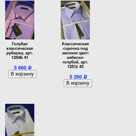
Голубая
Классическая
классическая
сорочка под
рубашка, арт.
запонки цвет:
1254Б 41
небесно-
голубой, арт.
1251z 43
5 660
Р
5 260
Р