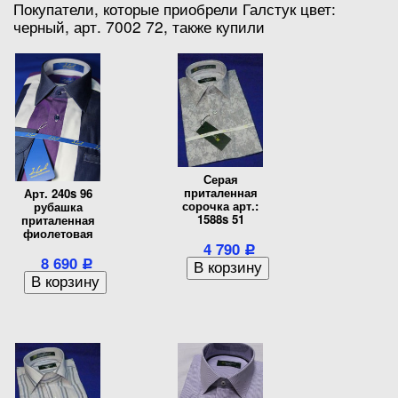
Покупатели, которые приобрели Галстук цвет:
черный, арт. 7002 72, также купили
Серая
приталенная
Арт. 240s 96
сорочка арт.:
рубашка
1588s 51
приталенная
фиолетовая
4 790
Р
8 690
Р