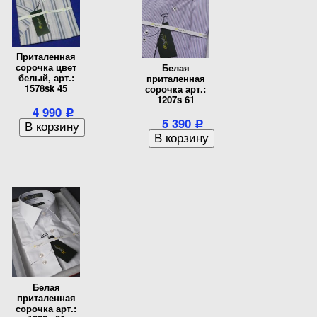
Приталенная
сорочка цвет
Белая
белый, арт.:
приталенная
1578sk 45
сорочка арт.:
1207s 61
4 990
Р
5 390
Р
Белая
приталенная
сорочка арт.: