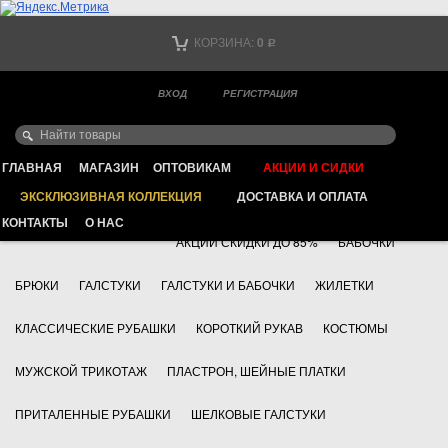
Тел. +7
КОРЗИНА:
0
Р
Тел. +7
(мобильный)
ВХОД
РЕГИСТРАЦИЯ
Ваш город -
ИНТЕРНЕТ МАГАЗИН КЛАССИЧЕСКОЙ МУЖСКОЙ ОДЕЖДЫ
FAYZOFF S.A.
ГЛАВНАЯ
МАГАЗИН
ОПТОВИКАМ
АКЦИИ И СИДКИ
ЭКСКЛЮЗИВНАЯ КОЛЛЕКЦИЯ
ДОСТАВКА И ОПЛАТА
+7 495 783 69 17
АКСЕССУАРЫ
КОНТАКТЫ
О НАС
АКЦИИ СКИДКИ ДО 85%
БАБОЧКИ
БРЮКИ
ГАЛСТУКИ
ГАЛСТУКИ И БАБОЧКИ
ЖИЛЕТКИ
КЛАССИЧЕСКИЕ РУБАШКИ
КОРОТКИЙ РУКАВ
КОСТЮМЫ
МУЖСКОЙ ТРИКОТАЖ
ПЛАСТРОН, ШЕЙНЫЕ ПЛАТКИ
ПРИТАЛЕННЫЕ РУБАШКИ
ШЕЛКОВЫЕ ГАЛСТУКИ