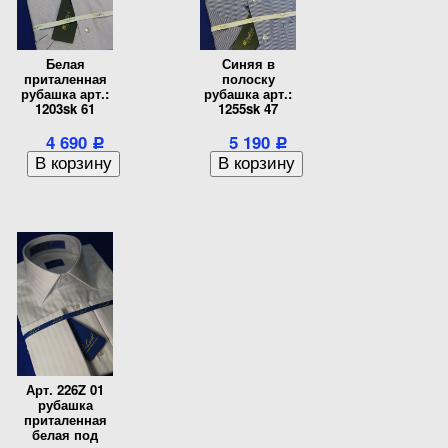
Белая
Синяя в
приталенная
полоску
рубашка арт.:
рубашка арт.:
1203sk 61
1255sk 47
4 690
5 190
Р
Р
Арт. 226Z 01
рубашка
приталенная
белая под