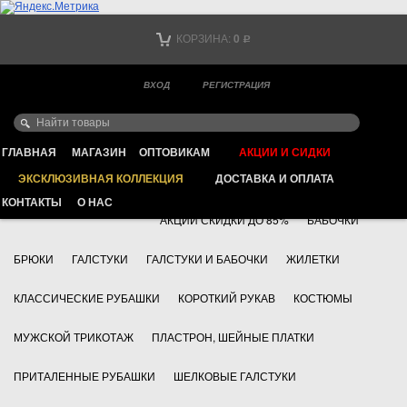
Тел. +7
КОРЗИНА:
0
Р
Тел. +7
(мобильный)
ВХОД
РЕГИСТРАЦИЯ
Ваш город -
ИНТЕРНЕТ МАГАЗИН КЛАССИЧЕСКОЙ МУЖСКОЙ ОДЕЖДЫ
FAYZOFF S.A.
ГЛАВНАЯ
МАГАЗИН
ОПТОВИКАМ
АКЦИИ И СИДКИ
ЭКСКЛЮЗИВНАЯ КОЛЛЕКЦИЯ
ДОСТАВКА И ОПЛАТА
+7 495 783 69 17
АКСЕССУАРЫ
КОНТАКТЫ
О НАС
АКЦИИ СКИДКИ ДО 85%
БАБОЧКИ
БРЮКИ
ГАЛСТУКИ
ГАЛСТУКИ И БАБОЧКИ
ЖИЛЕТКИ
КЛАССИЧЕСКИЕ РУБАШКИ
КОРОТКИЙ РУКАВ
КОСТЮМЫ
МУЖСКОЙ ТРИКОТАЖ
ПЛАСТРОН, ШЕЙНЫЕ ПЛАТКИ
ПРИТАЛЕННЫЕ РУБАШКИ
ШЕЛКОВЫЕ ГАЛСТУКИ