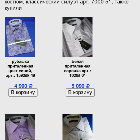
костюм, классический силуэт арт. 7000 51, также
купили
рубашка
Белая
приталенная
приталенная
цвет синий,
сорочка арт.:
арт.: 1592sk 49
1020s 01
4 990
5 090
Р
Р