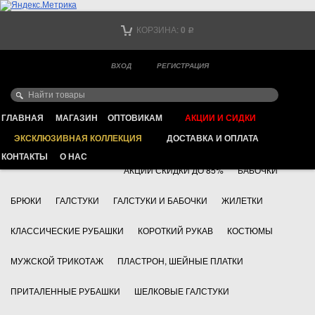
Тел. +7
КОРЗИНА:
0
Р
Тел. +7
(мобильный)
ВХОД
РЕГИСТРАЦИЯ
Ваш город -
ИНТЕРНЕТ МАГАЗИН КЛАССИЧЕСКОЙ МУЖСКОЙ ОДЕЖДЫ
FAYZOFF S.A.
ГЛАВНАЯ
МАГАЗИН
ОПТОВИКАМ
АКЦИИ И СИДКИ
ЭКСКЛЮЗИВНАЯ КОЛЛЕКЦИЯ
ДОСТАВКА И ОПЛАТА
+7 495 783 69 17
АКСЕССУАРЫ
КОНТАКТЫ
О НАС
АКЦИИ СКИДКИ ДО 85%
БАБОЧКИ
БРЮКИ
ГАЛСТУКИ
ГАЛСТУКИ И БАБОЧКИ
ЖИЛЕТКИ
КЛАССИЧЕСКИЕ РУБАШКИ
КОРОТКИЙ РУКАВ
КОСТЮМЫ
МУЖСКОЙ ТРИКОТАЖ
ПЛАСТРОН, ШЕЙНЫЕ ПЛАТКИ
ПРИТАЛЕННЫЕ РУБАШКИ
ШЕЛКОВЫЕ ГАЛСТУКИ