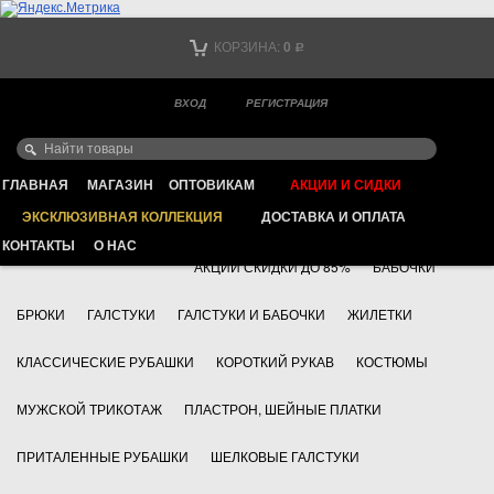
Тел. +7
КОРЗИНА:
0
Р
Тел. +7
(мобильный)
ВХОД
РЕГИСТРАЦИЯ
Ваш город -
ИНТЕРНЕТ МАГАЗИН КЛАССИЧЕСКОЙ МУЖСКОЙ ОДЕЖДЫ
FAYZOFF S.A.
ГЛАВНАЯ
МАГАЗИН
ОПТОВИКАМ
АКЦИИ И СИДКИ
ЭКСКЛЮЗИВНАЯ КОЛЛЕКЦИЯ
ДОСТАВКА И ОПЛАТА
+7 495 783 69 17
АКСЕССУАРЫ
КОНТАКТЫ
О НАС
АКЦИИ СКИДКИ ДО 85%
БАБОЧКИ
БРЮКИ
ГАЛСТУКИ
ГАЛСТУКИ И БАБОЧКИ
ЖИЛЕТКИ
КЛАССИЧЕСКИЕ РУБАШКИ
КОРОТКИЙ РУКАВ
КОСТЮМЫ
МУЖСКОЙ ТРИКОТАЖ
ПЛАСТРОН, ШЕЙНЫЕ ПЛАТКИ
ПРИТАЛЕННЫЕ РУБАШКИ
ШЕЛКОВЫЕ ГАЛСТУКИ