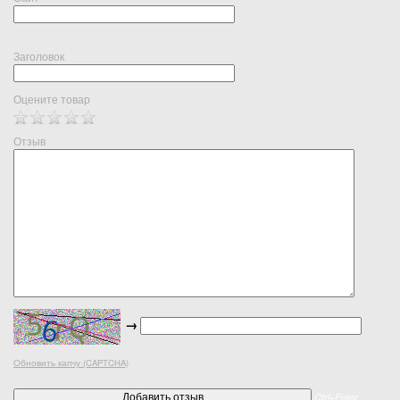
Заголовок
Оцените товар
Отзыв
→
Обновить капчу (CAPTCHA)
Ctrl+Enter