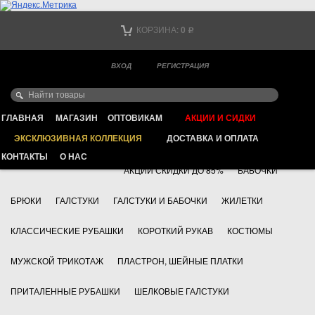
Тел. +7
КОРЗИНА:
0
Р
Тел. +7
(мобильный)
ВХОД
РЕГИСТРАЦИЯ
Ваш город -
ИНТЕРНЕТ МАГАЗИН КЛАССИЧЕСКОЙ МУЖСКОЙ ОДЕЖДЫ
FAYZOFF S.A.
ГЛАВНАЯ
МАГАЗИН
ОПТОВИКАМ
АКЦИИ И СИДКИ
ЭКСКЛЮЗИВНАЯ КОЛЛЕКЦИЯ
ДОСТАВКА И ОПЛАТА
+7 495 783 69 17
АКСЕССУАРЫ
КОНТАКТЫ
О НАС
АКЦИИ СКИДКИ ДО 85%
БАБОЧКИ
БРЮКИ
ГАЛСТУКИ
ГАЛСТУКИ И БАБОЧКИ
ЖИЛЕТКИ
КЛАССИЧЕСКИЕ РУБАШКИ
КОРОТКИЙ РУКАВ
КОСТЮМЫ
МУЖСКОЙ ТРИКОТАЖ
ПЛАСТРОН, ШЕЙНЫЕ ПЛАТКИ
ПРИТАЛЕННЫЕ РУБАШКИ
ШЕЛКОВЫЕ ГАЛСТУКИ