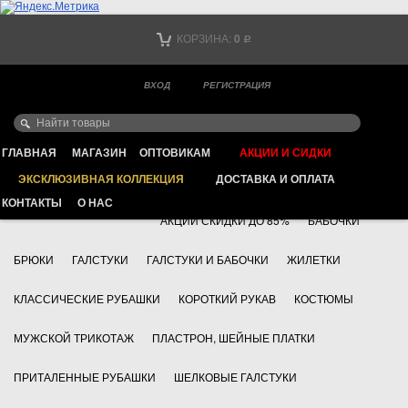
Тел. +7
КОРЗИНА:
0
Р
Тел. +7
(мобильный)
ВХОД
РЕГИСТРАЦИЯ
Ваш город -
ИНТЕРНЕТ МАГАЗИН КЛАССИЧЕСКОЙ МУЖСКОЙ ОДЕЖДЫ
FAYZOFF S.A.
ГЛАВНАЯ
МАГАЗИН
ОПТОВИКАМ
АКЦИИ И СИДКИ
ЭКСКЛЮЗИВНАЯ КОЛЛЕКЦИЯ
ДОСТАВКА И ОПЛАТА
+7 495 783 69 17
АКСЕССУАРЫ
КОНТАКТЫ
О НАС
АКЦИИ СКИДКИ ДО 85%
БАБОЧКИ
БРЮКИ
ГАЛСТУКИ
ГАЛСТУКИ И БАБОЧКИ
ЖИЛЕТКИ
КЛАССИЧЕСКИЕ РУБАШКИ
КОРОТКИЙ РУКАВ
КОСТЮМЫ
МУЖСКОЙ ТРИКОТАЖ
ПЛАСТРОН, ШЕЙНЫЕ ПЛАТКИ
ПРИТАЛЕННЫЕ РУБАШКИ
ШЕЛКОВЫЕ ГАЛСТУКИ