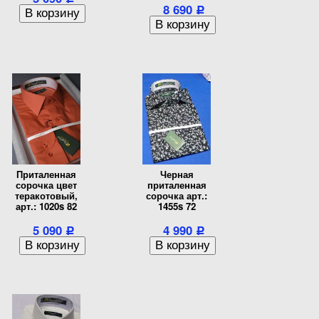
8 690
Р
Приталенная
Черная
сорочка цвет
приталенная
теракотовый,
сорочка арт.:
арт.: 1020s 82
1455s 72
5 090
4 990
Р
Р