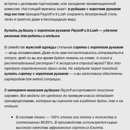
встреча с деловыми партнерами, или заседание экзаменационной
комиссии. Настоящий мужчина знает:
в рубашке с коротким рукавом
под костюм
брендов Fayzoff и Ir.Lush сохранять безупречный стиль
легко и приятно даже в беспощадную жару.
Купить рубашку с коротким рукавом Fayzoff и Ir.Lush — удачное
решение для работы и отдыха
В семействе
мужской одежды
стильная
сорочка с коротким рукавом
— вещь незаменимая. Даже если вам посчастливилось отправиться в
отпуск, вряд ли вы все время будет лежать на пляже. А поход в
респектабельный ресторан? А экскурсия в строгий музей? Все это
требует определенного дресс-кода. Не забудьте перед поездкой
— и вы наполовину обеспечены
купить сорочку с коротким рукавом
гардеробом для любой ситуации.
В
Fayzoff ассортимент поистине
интернет-магазине рубашек
огромен. Все модели от среднего до премиум-класса обладают
преимуществами, которые вы оцените как в рабочие будни, так и на
отдыхе:
В составе ткани — 100% хлопка или хлопок и полиэстер в
соотношении 80/20%. В производстве используется сырье
высокого качества африканских сортов из Египта.