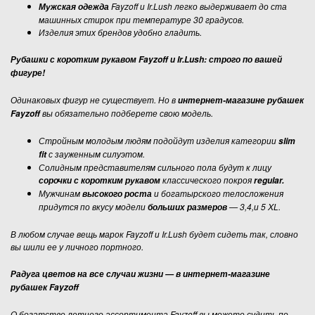
Fayzoff и Ir.Lush
легко выдерживает до ста
Мужская одежда
машинных стирок при температуре 30 градусов.
Изделия этих брендов удобно гладить.
Рубашки с коротким рукавом Fayzoff и Ir.Lush: строго по вашей
фигуре!
Одинаковых фигур не существует. Но в
интернет-магазине рубашек
вы обязательно подберете свою модель.
Fayzoff
Стройным молодым людям подойдут изделия категории
slim
с зауженным силуэтом.
fit
Солидным представителям сильного пола будут к лицу
классического покроя
сорочки с коротким рукавом
regular.
Мужчинам
и богатырского телосложения
высокого роста
придутся по вкусу модели
— 3,4,и 5 XL.
больших размеров
В любом случае вещь марок Fayzoff и Ir.Lush будет сидеть так, словно
вы шили ее у личного портного.
Радуга цветов на все случаи жизни — в интернет-магазине
рубашек Fayzoff
О богатстве летнего ассортимента Fayzoff вы можете судить по