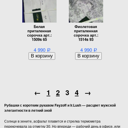
Белая
Фиолетовая
приталенная
приталенная
сорочка арт.:
сорочка арт.:
1509s 65
1514s 93
4 990
4 990
Р
Р
←
1
2
3
4
→
Рубашки с коротким рукавом Fayzoff и Ir.Lush
—
расцвет мужской
элегантности в летний зной
Солнце в зените, асфальт плавится и стрелка термометра
перекочевала за отметку 30. Но впереди — рабочий день в офисе, или