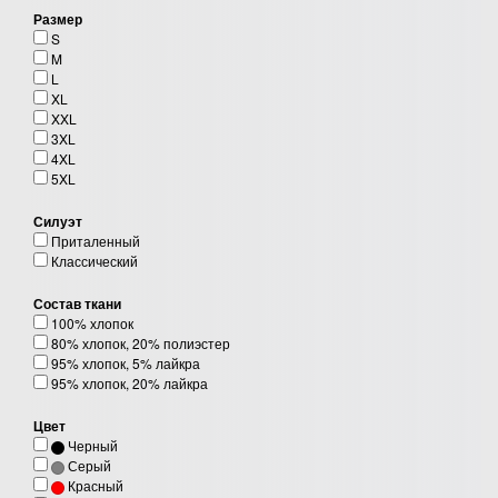
Размер
S
M
L
XL
XXL
3XL
4XL
5XL
Силуэт
Приталенный
Классический
Состав ткани
100% хлопок
80% хлопок, 20% полиэстер
95% хлопок, 5% лайкра
95% хлопок, 20% лайкра
Цвет
Черный
Серый
Красный