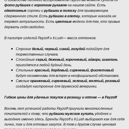
на нашем сайте. Есть
фото рубашек с коротким рукавом
сорочки и
для приверженцев
однотонные
рубашки в полоску
сдержанного стиля. Есть
, которые никогда не
рубашки в клетку
теряют актуальности. Есть
модели для тех, кто привык
цветные
держать себя свободно.
В палитре изделий Fayzoff и Ir.Lush— масса оттенков:
Строгие
подойдут для
белый, черный, синий, голубой
торжественных случаев.
Спокойные
серый, бежевый, коричневый, айвори, шампань
пригодятся в любой будний день.
Стильные
красный, бордовый, сиреневый, фиолетовый
будут незаменимы для встреч в неофициальной обстановке.
Смелые
оранжевый, сиреневый, зеленый, желтый, розовый
создадут настроение для дружеской вечеринки.
—
Гибкие цены для удачных покупок в розницу и оптом
в Fayzoff
Восемь лет успешной работы Fayzoff приучили многочисленных
почитателей к тому, что
удобнее и
рубашки мужские купить
выгоднее именно здесь. Бренды Fayzoff и Ir.Lush выбирают как для себя
лично, так и для оптовых закупок. В том и другом случае ценовая