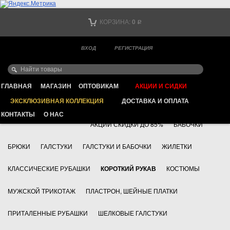
Тел. +7
КОРЗИНА:
0
Р
Тел. +7
(мобильный)
ВХОД
РЕГИСТРАЦИЯ
Ваш город -
ИНТЕРНЕТ МАГАЗИН КЛАССИЧЕСКОЙ МУЖСКОЙ ОДЕЖДЫ
FAYZOFF S.A.
ГЛАВНАЯ
МАГАЗИН
ОПТОВИКАМ
АКЦИИ И СИДКИ
ЭКСКЛЮЗИВНАЯ КОЛЛЕКЦИЯ
ДОСТАВКА И ОПЛАТА
+7 495 783 69 17
АКСЕССУАРЫ
КОНТАКТЫ
О НАС
АКЦИИ СКИДКИ ДО 85%
БАБОЧКИ
БРЮКИ
ГАЛСТУКИ
ГАЛСТУКИ И БАБОЧКИ
ЖИЛЕТКИ
КЛАССИЧЕСКИЕ РУБАШКИ
КОРОТКИЙ РУКАВ
КОСТЮМЫ
МУЖСКОЙ ТРИКОТАЖ
ПЛАСТРОН, ШЕЙНЫЕ ПЛАТКИ
ПРИТАЛЕННЫЕ РУБАШКИ
ШЕЛКОВЫЕ ГАЛСТУКИ