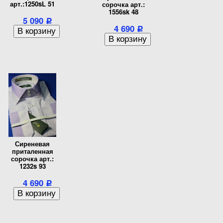
арт.:1250sL 51
сорочка арт.:
1556sk 48
5 090
Р
4 690
Р
Сиреневая
приталенная
сорочка арт.:
1232s 93
4 690
Р