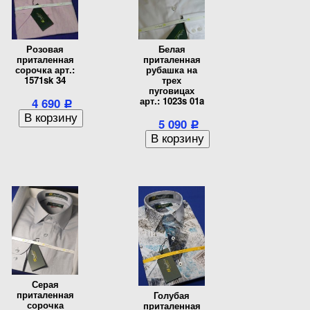
Розовая
Белая
приталенная
приталенная
сорочка арт.:
рубашка на
1571sk 34
трех
пуговицах
арт.: 1023s 01a
4 690
Р
5 090
Р
Серая
приталенная
Голубая
сорочка
приталенная