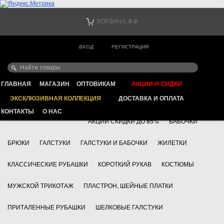
Тел. +7
КОРЗИНА:
0
Р
Тел. +7
(мобильный)
ВХОД
РЕГИСТРАЦИЯ
Ваш город -
ИНТЕРНЕТ МАГАЗИН КЛАССИЧЕСКОЙ МУЖСКОЙ ОДЕЖДЫ
FAYZOFF S.A.
ГЛАВНАЯ
МАГАЗИН
ОПТОВИКАМ
АКЦИИ И СИДКИ
ЭКСКЛЮЗИВНАЯ КОЛЛЕКЦИЯ
ДОСТАВКА И ОПЛАТА
+7 495 783 69 17
АКСЕССУАРЫ
КОНТАКТЫ
О НАС
АКЦИИ СКИДКИ ДО 85%
БАБОЧКИ
БРЮКИ
ГАЛСТУКИ
ГАЛСТУКИ И БАБОЧКИ
ЖИЛЕТКИ
КЛАССИЧЕСКИЕ РУБАШКИ
КОРОТКИЙ РУКАВ
КОСТЮМЫ
МУЖСКОЙ ТРИКОТАЖ
ПЛАСТРОН, ШЕЙНЫЕ ПЛАТКИ
ПРИТАЛЕННЫЕ РУБАШКИ
ШЕЛКОВЫЕ ГАЛСТУКИ