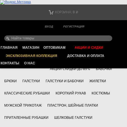
Тел. +7
КОРЗИНА:
0
Р
Тел. +7
(мобильный)
ВХОД
РЕГИСТРАЦИЯ
Ваш город -
ИНТЕРНЕТ МАГАЗИН КЛАССИЧЕСКОЙ МУЖСКОЙ ОДЕЖДЫ
FAYZOFF S.A.
ГЛАВНАЯ
МАГАЗИН
ОПТОВИКАМ
АКЦИИ И СИДКИ
ЭКСКЛЮЗИВНАЯ КОЛЛЕКЦИЯ
ДОСТАВКА И ОПЛАТА
+7 495 783 69 17
АКСЕССУАРЫ
КОНТАКТЫ
О НАС
АКЦИИ СКИДКИ ДО 85%
БАБОЧКИ
БРЮКИ
ГАЛСТУКИ
ГАЛСТУКИ И БАБОЧКИ
ЖИЛЕТКИ
КЛАССИЧЕСКИЕ РУБАШКИ
КОРОТКИЙ РУКАВ
КОСТЮМЫ
МУЖСКОЙ ТРИКОТАЖ
ПЛАСТРОН, ШЕЙНЫЕ ПЛАТКИ
ПРИТАЛЕННЫЕ РУБАШКИ
ШЕЛКОВЫЕ ГАЛСТУКИ