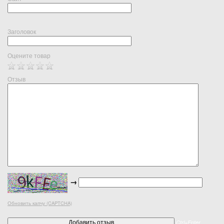
Заголовок
Оцените товар
Отзыв
→
Обновить капчу (CAPTCHA)
Ctrl+Enter