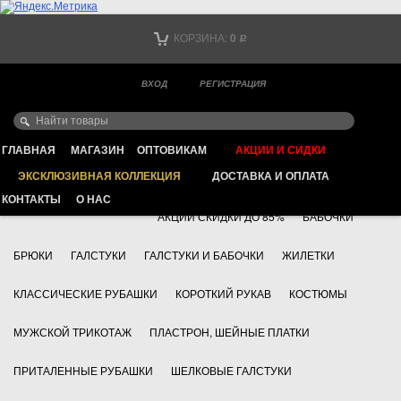
Тел. +7
КОРЗИНА:
0
Р
Тел. +7
(мобильный)
ВХОД
РЕГИСТРАЦИЯ
Ваш город -
ИНТЕРНЕТ МАГАЗИН КЛАССИЧЕСКОЙ МУЖСКОЙ ОДЕЖДЫ
FAYZOFF S.A.
ГЛАВНАЯ
МАГАЗИН
ОПТОВИКАМ
АКЦИИ И СИДКИ
ЭКСКЛЮЗИВНАЯ КОЛЛЕКЦИЯ
ДОСТАВКА И ОПЛАТА
+7 495 783 69 17
АКСЕССУАРЫ
КОНТАКТЫ
О НАС
АКЦИИ СКИДКИ ДО 85%
БАБОЧКИ
БРЮКИ
ГАЛСТУКИ
ГАЛСТУКИ И БАБОЧКИ
ЖИЛЕТКИ
КЛАССИЧЕСКИЕ РУБАШКИ
КОРОТКИЙ РУКАВ
КОСТЮМЫ
МУЖСКОЙ ТРИКОТАЖ
ПЛАСТРОН, ШЕЙНЫЕ ПЛАТКИ
ПРИТАЛЕННЫЕ РУБАШКИ
ШЕЛКОВЫЕ ГАЛСТУКИ