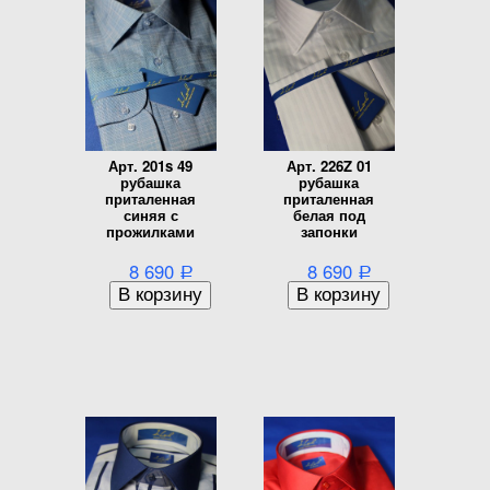
Арт. 201s 49
Арт. 226Z 01
рубашка
рубашка
приталенная
приталенная
синяя с
белая под
прожилками
запонки
8 690
8 690
Р
Р