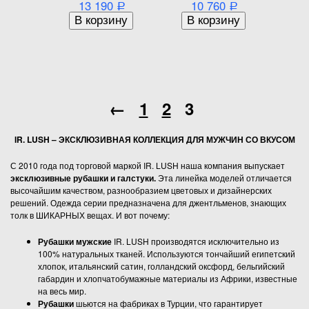
13 190
10 760
Р
Р
←
1
2
3
IR. LUSH – ЭКСКЛЮЗИВНАЯ КОЛЛЕКЦИЯ ДЛЯ МУЖЧИН СО ВКУСОМ
С 2010 года под торговой маркой IR. LUSH наша компания выпускает
эксклюзивные рубашки и галстуки.
Эта линейка моделей отличается
высочайшим качеством, разнообразием цветовых и дизайнерских
решений. Одежда серии предназначена для джентльменов, знающих
толк в ШИКАРНЫХ вещах. И вот почему:
Рубашки мужские
IR. LUSH производятся исключительно из
100% натуральных тканей. Используются тончайший египетский
хлопок, итальянский сатин, голландский оксфорд, бельгийский
габардин и хлопчатобумажные материалы из Африки, известные
на весь мир.
Рубашки
шьются на фабриках в Турции, что гарантирует