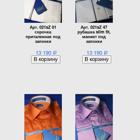
Арт. 021sZ 01
Арт. 021sZ 47
сорочка
рубашка slim fit,
приталенная под
манжет под
запонки
запонки
13 190
13 190
Р
Р