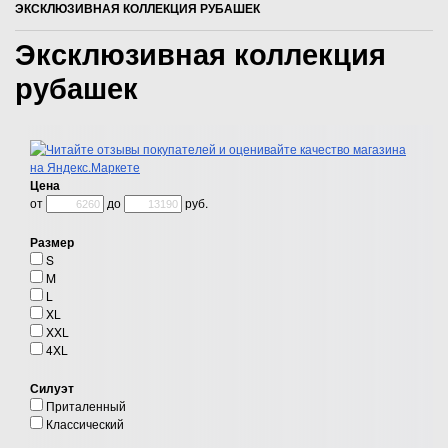
ЭКСКЛЮЗИВНАЯ КОЛЛЕКЦИЯ РУБАШЕК
Эксклюзивная коллекция
рубашек
Цена
от
до
руб.
Размер
S
M
L
XL
XXL
4XL
Силуэт
Приталенный
Классический