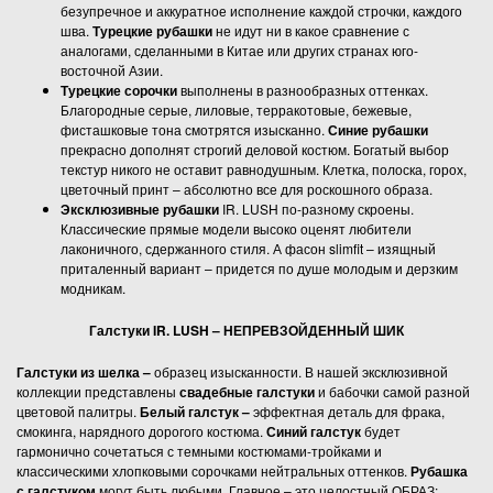
безупречное и аккуратное исполнение каждой строчки, каждого
шва.
Турецкие рубашки
не идут ни в какое сравнение с
аналогами, сделанными в Китае или других странах юго-
восточной Азии.
Турецкие сорочки
выполнены в разнообразных оттенках.
Благородные серые, лиловые, терракотовые, бежевые,
фисташковые тона смотрятся изысканно.
Синие рубашки
прекрасно дополнят строгий деловой костюм. Богатый выбор
текстур никого не оставит равнодушным. Клетка, полоска, горох,
цветочный принт – абсолютно все для роскошного образа.
Эксклюзивные рубашки
IR. LUSH по-разному скроены.
Классические прямые модели высоко оценят любители
лаконичного, сдержанного стиля. А фасон slimfit – изящный
приталенный вариант – придется по душе молодым и дерзким
модникам.
Галстуки IR. LUSH – НЕПРЕВЗОЙДЕННЫЙ ШИК
Галстуки из шелка –
образец изысканности. В нашей эксклюзивной
коллекции представлены
свадебные галстуки
и бабочки самой разной
цветовой палитры.
Белый галстук –
эффектная деталь для фрака,
смокинга, нарядного дорогого костюма.
Синий галстук
будет
гармонично сочетаться с темными костюмами-тройками и
классическими хлопковыми сорочками нейтральных оттенков.
Рубашка
с галстуком
могут быть любыми. Главное – это целостный ОБРАЗ: