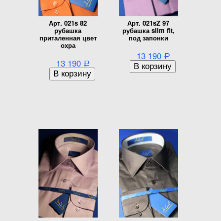
Арт. 021s 82
Арт. 021sZ 97
рубашка
рубашка slim fit,
приталенная цвет
под запонки
охра
13 190
Р
13 190
Р