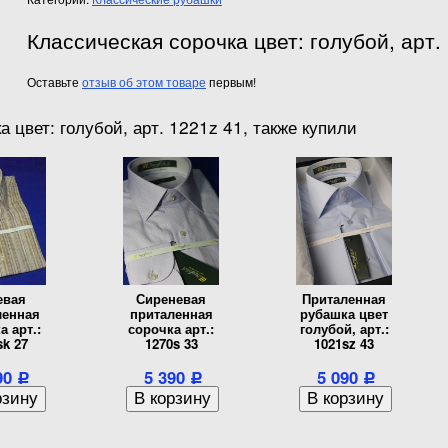
Классическая сорочка цвет: голубой, арт.
Оставьте
отзыв об этом товаре
первым!
 цвет: голубой, арт. 1221z 41, также купили
евая
Сиреневая
Приталенная
ленная
приталенная
рубашка цвет
а арт.:
сорочка арт.:
голубой, арт.:
sk 27
1270s 33
1021sz 43
90
5 390
5 090
Р
Р
Р