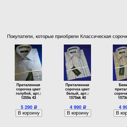
Покупатели, которые приобрели Классическая сорочка
Приталенная
Приталенная
Беж
сорочка цвет
сорочка цвет
прита
голубой, арт.:
белый, арт.:
сорочк
1255s 43
1575sk 40
1573
5 290
4 990
4 9
Р
Р