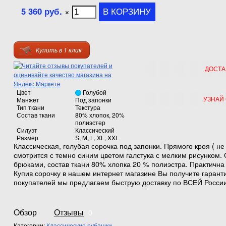
5 360 руб.
×
Купить в 1 клик
ДОСТА
Цвет
Голубой
УЗНАЙ
Манжет
Под запонки
Тип ткани
Текстура
Состав ткани
80% хлопок, 20%
полиэстер
Силуэт
Классический
Размер
S, M, L, XL, XXL
Классическая, голубая сорочка под запонки. Прямого кроя ( н
смотрится с темно синим цветом галстука с мелким рисунком.
брюками, состав ткани 80% хлопка 20 % полиэстра. Практична 
Купив сорочку в нашем интернет магазине Вы получите гарант
покупателей мы предлагаем быструю доставку по ВСЕЙ России
Обзор
Отзывы
0
Категории:
Классические рубашки