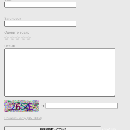
Заголовок
Оцените товар
Отзыв
→
Обновить капчу (CAPTCHA)
Ctrl+Enter