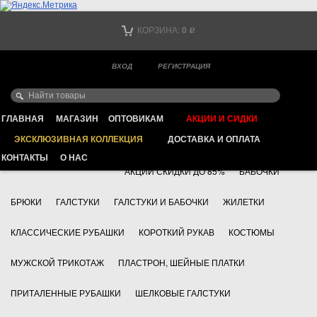
Тел. +7
КОРЗИНА:
0
Р
Тел. +7
(мобильный)
ВХОД
РЕГИСТРАЦИЯ
Ваш город -
ИНТЕРНЕТ МАГАЗИН КЛАССИЧЕСКОЙ МУЖСКОЙ ОДЕЖДЫ
FAYZOFF S.A.
ГЛАВНАЯ
МАГАЗИН
ОПТОВИКАМ
АКЦИИ И СИДКИ
ЭКСКЛЮЗИВНАЯ КОЛЛЕКЦИЯ
ДОСТАВКА И ОПЛАТА
+7 495 783 69 17
АКСЕССУАРЫ
КОНТАКТЫ
О НАС
АКЦИИ СКИДКИ ДО 85%
БАБОЧКИ
БРЮКИ
ГАЛСТУКИ
ГАЛСТУКИ И БАБОЧКИ
ЖИЛЕТКИ
КЛАССИЧЕСКИЕ РУБАШКИ
КОРОТКИЙ РУКАВ
КОСТЮМЫ
МУЖСКОЙ ТРИКОТАЖ
ПЛАСТРОН, ШЕЙНЫЕ ПЛАТКИ
ПРИТАЛЕННЫЕ РУБАШКИ
ШЕЛКОВЫЕ ГАЛСТУКИ