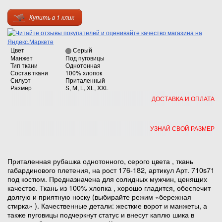
Купить в 1 клик
Цвет
Серый
Манжет
Под пуговицы
Тип ткани
Однотонная
Состав ткани
100% хлопок
Силуэт
Приталенный
Размер
S, M, L, XL, XXL
ДОСТАВКА И ОПЛАТА
УЗНАЙ СВОЙ РАЗМЕР
Приталенная рубашка однотонного, серого цвета , ткань
габардинового плетения, на рост 176-182, артикул Арт. 710s71
под костюм. Предназначена для солидных мужчин, ценящих
качество. Ткань из 100% хлопка , хорошо гладится, обеспечит
долгую и приятную носку (выбирайте режим «бережная
стирка» ). Качественные детали: жесткие ворот и манжеты, а
также пуговицы подчеркнут статус и внесут каплю шика в