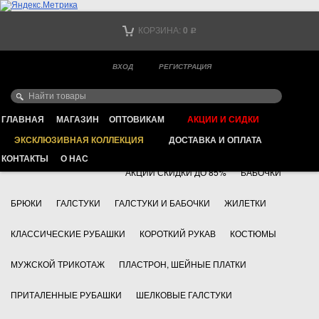
Тел. +7
КОРЗИНА:
0
Р
Тел. +7
(мобильный)
ВХОД
РЕГИСТРАЦИЯ
Ваш город -
ИНТЕРНЕТ МАГАЗИН КЛАССИЧЕСКОЙ МУЖСКОЙ ОДЕЖДЫ
FAYZOFF S.A.
ГЛАВНАЯ
МАГАЗИН
ОПТОВИКАМ
АКЦИИ И СИДКИ
ЭКСКЛЮЗИВНАЯ КОЛЛЕКЦИЯ
ДОСТАВКА И ОПЛАТА
+7 495 783 69 17
АКСЕССУАРЫ
КОНТАКТЫ
О НАС
АКЦИИ СКИДКИ ДО 85%
БАБОЧКИ
БРЮКИ
ГАЛСТУКИ
ГАЛСТУКИ И БАБОЧКИ
ЖИЛЕТКИ
КЛАССИЧЕСКИЕ РУБАШКИ
КОРОТКИЙ РУКАВ
КОСТЮМЫ
МУЖСКОЙ ТРИКОТАЖ
ПЛАСТРОН, ШЕЙНЫЕ ПЛАТКИ
ПРИТАЛЕННЫЕ РУБАШКИ
ШЕЛКОВЫЕ ГАЛСТУКИ