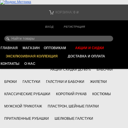
Тел. +7
КОРЗИНА:
0
Р
Тел. +7
(мобильный)
ВХОД
РЕГИСТРАЦИЯ
Ваш город -
ИНТЕРНЕТ МАГАЗИН КЛАССИЧЕСКОЙ МУЖСКОЙ ОДЕЖДЫ
FAYZOFF S.A.
ГЛАВНАЯ
МАГАЗИН
ОПТОВИКАМ
АКЦИИ И СИДКИ
ЭКСКЛЮЗИВНАЯ КОЛЛЕКЦИЯ
ДОСТАВКА И ОПЛАТА
+7 495 783 69 17
АКСЕССУАРЫ
КОНТАКТЫ
О НАС
АКЦИИ СКИДКИ ДО 85%
БАБОЧКИ
БРЮКИ
ГАЛСТУКИ
ГАЛСТУКИ И БАБОЧКИ
ЖИЛЕТКИ
КЛАССИЧЕСКИЕ РУБАШКИ
КОРОТКИЙ РУКАВ
КОСТЮМЫ
МУЖСКОЙ ТРИКОТАЖ
ПЛАСТРОН, ШЕЙНЫЕ ПЛАТКИ
ПРИТАЛЕННЫЕ РУБАШКИ
ШЕЛКОВЫЕ ГАЛСТУКИ