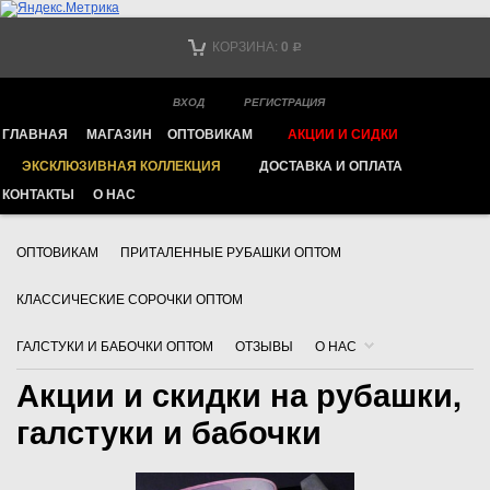
Тел. +7
КОРЗИНА:
0
Р
Тел. +7
(мобильный)
ВХОД
РЕГИСТРАЦИЯ
ГЛАВНАЯ
МАГАЗИН
ОПТОВИКАМ
АКЦИИ И СИДКИ
Ваш город -
ИНТЕРНЕТ МАГАЗИН МУЖСКОЙ ОДЕЖДЫ FAYZOFF S.A.
ЭКСКЛЮЗИВНАЯ КОЛЛЕКЦИЯ
ДОСТАВКА И ОПЛАТА
КОНТАКТЫ
О НАС
ДОСТАВКА И ОПЛАТА
КОНТАКТЫ
АКЦИИ И СКИДКИ
ОПТОВИКАМ
ПРИТАЛЕННЫЕ РУБАШКИ ОПТОМ
КЛАССИЧЕСКИЕ СОРОЧКИ ОПТОМ
ГАЛСТУКИ И БАБОЧКИ ОПТОМ
ОТЗЫВЫ
О НАС
Акции и скидки на рубашки,
галстуки и бабочки