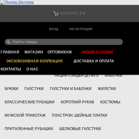
Тел. +7
КОРЗИНА:
0
Р
Тел. +7
(мобильный)
ВХОД
РЕГИСТРАЦИЯ
Ваш город -
ИНТЕРНЕТ МАГАЗИН КЛАССИЧЕСКОЙ МУЖСКОЙ ОДЕЖДЫ
FAYZOFF S.A.
ГЛАВНАЯ
МАГАЗИН
ОПТОВИКАМ
АКЦИИ И СИДКИ
ЭКСКЛЮЗИВНАЯ КОЛЛЕКЦИЯ
ДОСТАВКА И ОПЛАТА
+7 495 783 69 17
АКСЕССУАРЫ
КОНТАКТЫ
О НАС
АКЦИИ СКИДКИ ДО 85%
БАБОЧКИ
БРЮКИ
ГАЛСТУКИ
ГАЛСТУКИ И БАБОЧКИ
ЖИЛЕТКИ
КЛАССИЧЕСКИЕ РУБАШКИ
КОРОТКИЙ РУКАВ
КОСТЮМЫ
МУЖСКОЙ ТРИКОТАЖ
ПЛАСТРОН, ШЕЙНЫЕ ПЛАТКИ
ПРИТАЛЕННЫЕ РУБАШКИ
ШЕЛКОВЫЕ ГАЛСТУКИ