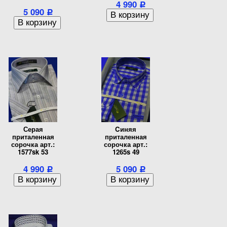
4 990
Р
5 090
Р
Серая
Cиняя
приталенная
приталенная
сорочка арт.:
сорочка арт.:
1577sk 53
1265s 49
4 990
5 090
Р
Р