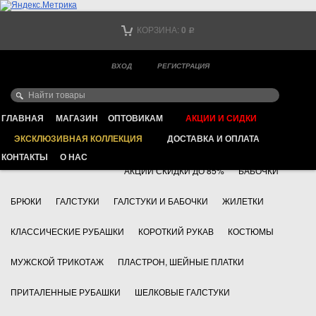
Тел. +7
КОРЗИНА:
0
Р
Тел. +7
(мобильный)
ВХОД
РЕГИСТРАЦИЯ
Ваш город -
ИНТЕРНЕТ МАГАЗИН КЛАССИЧЕСКОЙ МУЖСКОЙ ОДЕЖДЫ
FAYZOFF S.A.
ГЛАВНАЯ
МАГАЗИН
ОПТОВИКАМ
АКЦИИ И СИДКИ
ЭКСКЛЮЗИВНАЯ КОЛЛЕКЦИЯ
ДОСТАВКА И ОПЛАТА
+7 495 783 69 17
АКСЕССУАРЫ
КОНТАКТЫ
О НАС
АКЦИИ СКИДКИ ДО 85%
БАБОЧКИ
БРЮКИ
ГАЛСТУКИ
ГАЛСТУКИ И БАБОЧКИ
ЖИЛЕТКИ
КЛАССИЧЕСКИЕ РУБАШКИ
КОРОТКИЙ РУКАВ
КОСТЮМЫ
МУЖСКОЙ ТРИКОТАЖ
ПЛАСТРОН, ШЕЙНЫЕ ПЛАТКИ
ПРИТАЛЕННЫЕ РУБАШКИ
ШЕЛКОВЫЕ ГАЛСТУКИ